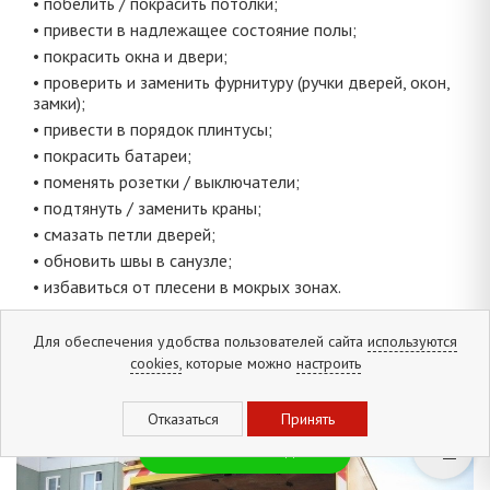
• побелить / покрасить потолки;
• привести в надлежащее состояние полы;
• покрасить окна и двери;
• проверить и заменить фурнитуру (ручки дверей, окон,
замки);
• привести в порядок плинтусы;
• покрасить батареи;
• поменять розетки / выключатели;
• подтянуть / заменить краны;
• смазать петли дверей;
• обновить швы в санузле;
• избавиться от плесени в мокрых зонах.
Важно:
Не стоит затевать большой ремонт. Наверняка
Для обеспечения удобства пользователей сайта
используются
новые собственники захотят сделать его на свой вкус.
cookies,
которые можно
настроить
Ваша задача – максимально улучшить состояние квартиры,
не вкладывая много денег.
2. Порядок:
Новинки и скидки