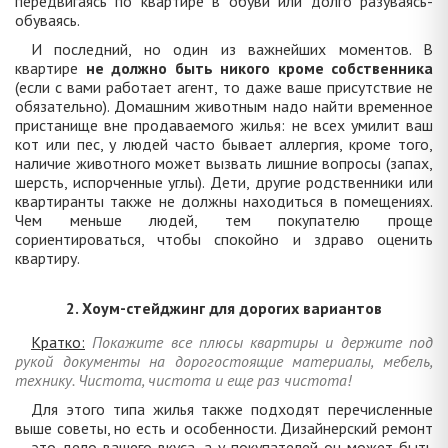
передвигаясь по квартире в обуви или долго разуваясь-
обуваясь.
И последний, но один из важнейших моментов. В
квартире
не должно быть никого кроме собственника
(если с вами работает агент, то даже ваше присутствие не
обязательно). Домашним животным надо найти временное
пристанище вне продаваемого жилья: не всех умилит ваш
кот или пес, у людей часто бывает аллергия, кроме того,
наличие животного может вызвать лишние вопросы (запах,
шерсть, испорченные углы). Дети, другие родственники или
квартиранты также не должны находиться в помещениях.
Чем меньше людей, тем покупателю проще
сориентироваться, чтобы спокойно и здраво оценить
квартиру.
2. Хоум-стейджинг для дорогих вариантов
Кратко:
Покажите все плюсы квартиры и держите под
рукой документы на дорогостоящие материалы, мебель,
технику. Чистота, чистота и еще раз чистота!
Для этого типа жилья также подходят перечисленные
выше советы, но есть и особенности. Дизайнерский ремонт
– это дело вашего вкуса, а у покупателей он может быть