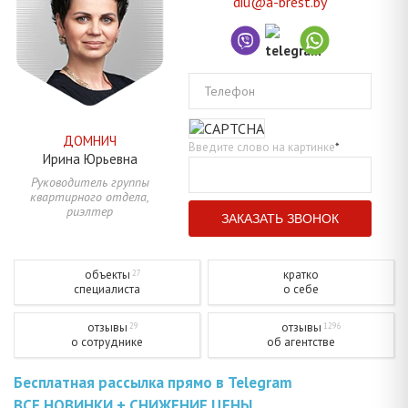
diu@a-brest.by
Телефон
ДОМНИЧ
Введите слово на картинке
*
Ирина
Юрьевна
Руководитель группы
квартирного отдела,
риэлтер
объекты
кратко
27
специалиста
о себе
отзывы
отзывы
29
1296
о сотруднике
об агентстве
Бесплатная рассылка прямо в Telegram
ВСЕ НОВИНКИ + СНИЖЕНИЕ ЦЕНЫ