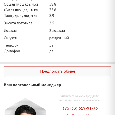
Общая площадь, м.кв
58.8
Жилая площадь, м.кв
35.8
Площадь кухни, м.кв
8.9
Высота потолков
2.5
Лоджия
2 лоджии
Санузел
раздельный
Телефон
да
Домофон
да
Предложить обмен
Ваш персональный менеджер
Свяжитесь со мной, буду рада
ответить на все Ваши вопросы
+375 (33) 619-91-76