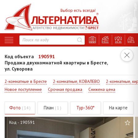
Код объекта
190591
Продажа двухкомнатной квартиры в Бресте,
ул. Суворова
2-комнатные в Бресте
2-комнатные, КОВАЛЕВО
2-комнатные, ки
Новое поступление
Срочная продажа
Снижена цена
Фото
План
Тур-360°
На карте
( 14 )
( 1 )
Код - 190591