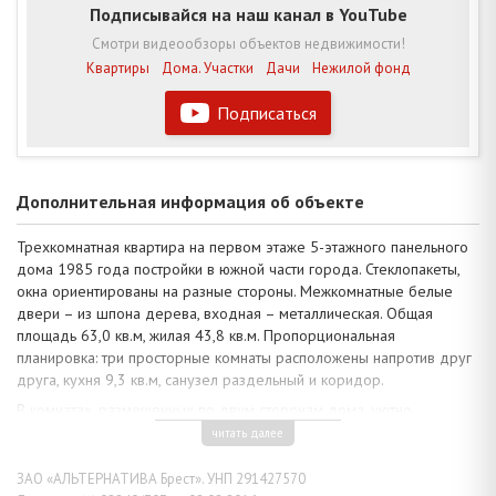
Подписывайся на наш канал в YouTube
Смотри видеообзоры объектов недвижимости!
Квартиры
Дома. Участки
Дачи
Нежилой фонд
Подписаться
Дополнительная информация об объекте
Трехкомнатная квартира на первом этаже 5-этажного панельного
дома 1985 года постройки в южной части города. Стеклопакеты,
окна ориентированы на разные стороны. Межкомнатные белые
двери – из шпона дерева, входная – металлическая. Общая
площадь 63,0 кв.м, жилая 43,8 кв.м. Пропорциональная
планировка: три просторные комнаты расположены напротив друг
друга, кухня 9,3 кв.м, санузел раздельный и коридор.
В комнатах, размещенных по двум сторонам дома, уютно
благодаря отделке в однородных природных тонах. Сделан
читать далее
хороший ремонт: натяжные потолки 2,5 м оснащены
разноплановой системой подсветки, полы – окрашенная доска и
ЗАО «АЛЬТЕРНАТИВА Брест». УНП 291427570