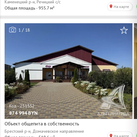
/
1
18
874 994
BYN
Объект общепита в собственность