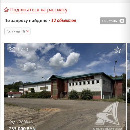
Подписаться на рассылку
По запросу найдено -
12 объектов
Очистить
Гостиница (4)
/
1
13
735 000
BYN