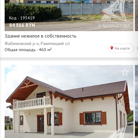
84 866
BYN
Здание нежилое в собственность
/
1
24