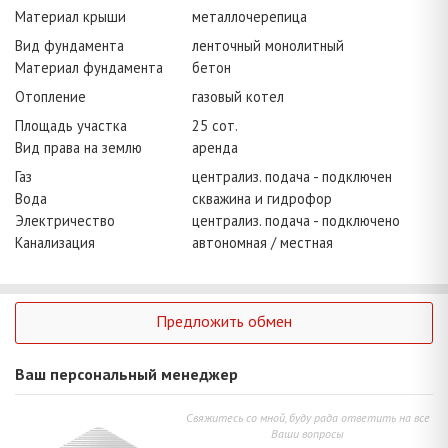
Материал крыши
металлочерепица
Вид фундамента
ленточный монолитный
Материал фундамента
бетон
Отопление
газовый котел
Площадь участка
25 сот.
Вид права на землю
аренда
Газ
централиз. подача - подключен
Вода
скважина и гидрофор
Электричество
централиз. подача - подключено
Канализация
автономная / местная
Предложить обмен
Ваш персональный менеджер
Свяжитесь со мной, буду рада ответить на все
Ваши вопросы