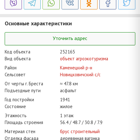
Основные характеристики
Уточнить адрес
Код объекта
252165
Вид объекта
объект агроэкотуризма
Район
Каменецкий р-н
Сельсовет
Новицковичский с/с
От черты г. Бреста
≈ 47.8 км
Подъездные пути
асфальт
Год постройки
1941
Состояние
жилое
Этажность
1 этаж
Площадь строения
56.4
48.7
30.8
7.9
Материал стен
брус строительный
Отделка фасада
деревянная вагонка