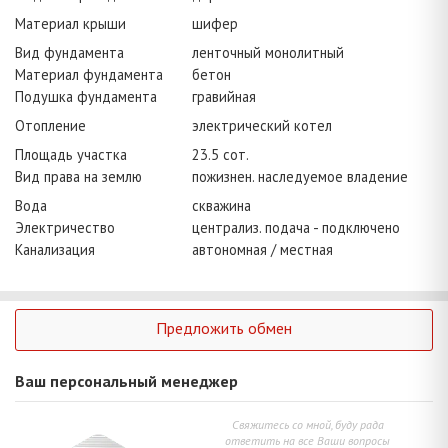
Материал крыши
шифер
Вид фундамента
ленточный монолитный
Материал фундамента
бетон
Подушка фундамента
гравийная
Отопление
электрический котел
Площадь участка
23.5 сот.
Вид права на землю
пожизнен. наследуемое владение
Вода
скважина
Электричество
централиз. подача - подключено
Канализация
автономная / местная
Предложить обмен
Ваш персональный менеджер
Свяжитесь со мной, буду рада
ответить на все Ваши вопросы