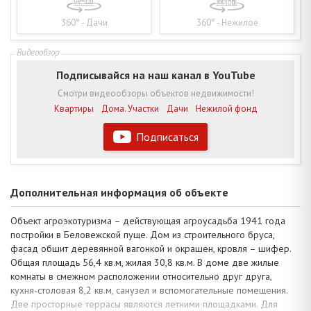
360° - Дачи
360° - Нежилое
Подписывайся на наш канал в YouTube
Смотри видеообзоры объектов недвижимости!
Квартиры
Дома. Участки
Дачи
Нежилой фонд
Подписаться
Дополнительная информация об объекте
Объект агроэкотуризма – действующая агроусадьба 1941 года
постройки в Беловежской пуще. Дом из строительного бруса,
фасад обшит деревянной вагонкой и окрашен, кровля – шифер.
Общая площадь 56,4 кв.м, жилая 30,8 кв.м. В доме две жилые
комнаты в смежном расположении относительно друг друга,
кухня-столовая 8,2 кв.м, санузел и вспомогательные помещения.
Две просторные террасы являются летними площадками. Для