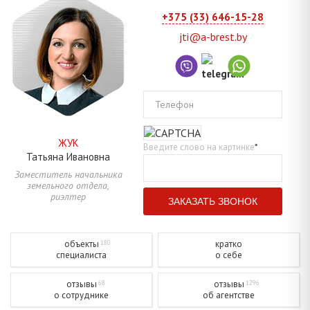
+375 (33) 646-15-28
jti@a-brest.by
Телефон
ЖУК
Введите слово на картинке
*
Татьяна
Ивановна
Заместитель начальника
земельного отдела,
риэлтер
объекты
кратко
180
специалиста
о себе
отзывы
отзывы
68
1296
о сотруднике
об агентстве