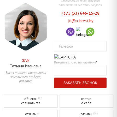
Свяжитесь со мной, буду рада
ответить на все Ваши вопросы
+375 (33) 646-15-28
jti@a-brest.by
Телефон
ЖУК
Введите слово на картинке
*
Татьяна
Ивановна
Заместитель начальника
земельного отдела,
риэлтер
объекты
кратко
182
специалиста
о себе
отзывы
отзывы
68
1296