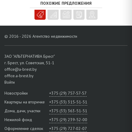
Обработанный земельный участок площадью 0,1202 га
ПОХОЖИЕ ПРЕДЛОЖЕНИЯ
подготовлен к дальнейшему благоустройству. Небольшая
деревня расположена вблизи социальной городской
инфраструктуры. Активно ведется благоустройство улиц и дорог,
строительство современных жилых домов. Мобильное
транспортное сообщение с г. Брестом позволяет быстро добраться
© 2016 - 2026 Агентство недвижимости
в нужный микрорайон, ходит школьный автобус. Поблизости
супермаркет MARTINN.
Перспективный район для круглогодичного проживания!
ЗАО "АЛЬТЕРНАТИВА Брест"
г. Брест, ул. Советская, 51-1
office@a-brest.by
office.a-brest.by
Войти
Новостройки
+375 (29) 757-57-57
Квартиры на вторичке
+375 (33) 315-51-51
Дома, дачи, участки
+375 (33) 363-51-51
Нежилой фонд
+375 (29) 239-52-00
Оформление сделок
+375 (29) 727-02-07