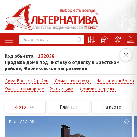
Код объекта
232058
Продажа дома под чистовую отделку в Брестском
районе, Жабинковское направление
Дома. Брестский район
Дома в пригороде
Часть дома в Бресте
Участки в пригороде
Жилые дачи
Домики в деревне
Фото
План
На карте
( 44 )
( 3 )
Код - 232058