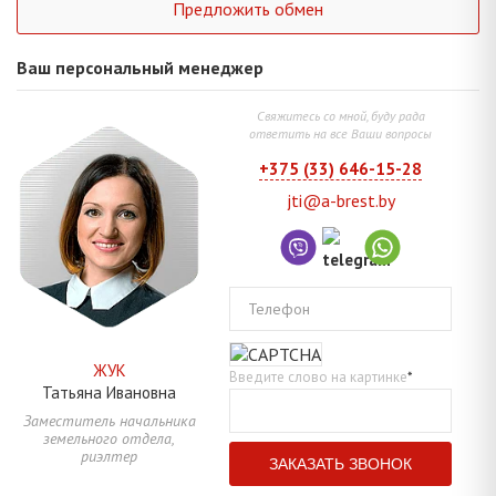
Предложить обмен
Ваш персональный менеджер
Свяжитесь со мной, буду рада
ответить на все Ваши вопросы
+375 (33) 646-15-28
jti@a-brest.by
Телефон
ЖУК
Введите слово на картинке
*
Татьяна
Ивановна
Заместитель начальника
земельного отдела,
риэлтер