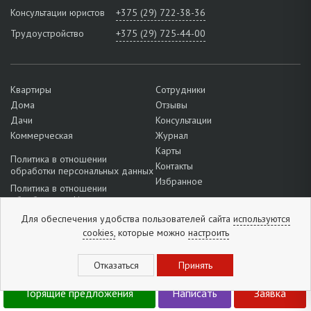
Консультации юристов
+375 (29) 722-38-36
Трудоустройство
+375 (29) 725-44-00
Квартиры
Сотрудники
Дома
Отзывы
Дачи
Консультации
Коммерческая
Журнал
Карты
Политика в отношении
Контакты
обработки персональных данных
Избранное
Политика в отношении
обработки cookie
Подробнее о настройках файлов
Для обеспечения удобства пользователей сайта
используются
cookie
cookies,
которые можно
настроить
+375 (33) 646-15-28
Отзывы:
5
из
5
(
1296
отзывов
)
Горящие предложения
Написать
Заявка