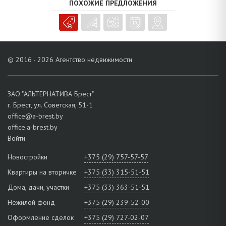
ПОХОЖИЕ ПРЕДЛОЖЕНИЯ
Приусадебный земельный участок удобной формы площадью
0,1200 га в добротном ограждении, на территории имеются
хозблок, бассейн, беседка и теплица. Большую часть участка
облагораживает посевной газон в окружении декоративно-
хвойных растений, есть сад и огород.
© 2016 - 2026 Агентство недвижимости
Чтобы оценить и понять дом – в нем нужно непременно побывать!
Свяжитесь с нашим специалистом!
ЗАО "АЛЬТЕРНАТИВА Брест"
г. Брест, ул. Советская, 51-1
office@a-brest.by
office.a-brest.by
Войти
Новостройки
+375 (29) 757-57-57
Квартиры на вторичке
+375 (33) 315-51-51
Дома, дачи, участки
+375 (33) 363-51-51
Нежилой фонд
+375 (29) 239-52-00
Оформление сделок
+375 (29) 727-02-07