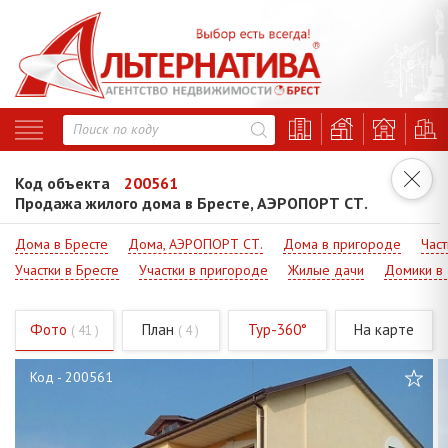
Код объекта
200561
Продажа жилого дома в Бресте, АЭРОПОРТ СТ.
Дома в Бресте
Дома, АЭРОПОРТ СТ.
Дома в пригороде
Част
Участки в Бресте
Участки в пригороде
Жилые дачи
Домики в
Фото
План
Тур-360°
На карте
( 41 )
( 4 )
Код - 200561