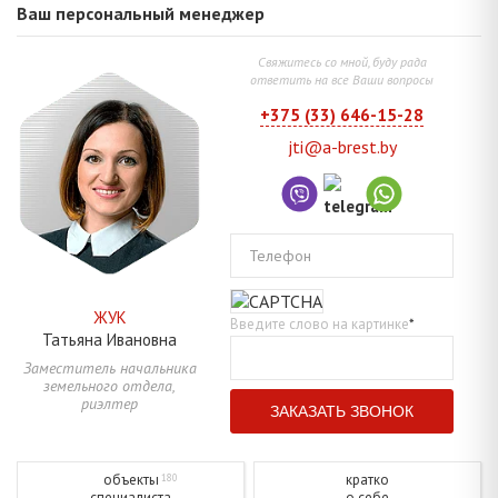
Ваш персональный менеджер
Свяжитесь со мной, буду рада
ответить на все Ваши вопросы
+375 (33) 646-15-28
jti@a-brest.by
Телефон
ЖУК
Введите слово на картинке
*
Татьяна
Ивановна
Заместитель начальника
земельного отдела,
риэлтер
объекты
кратко
180
специалиста
о себе