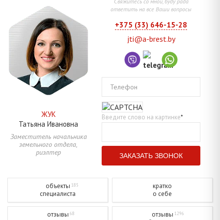
Свяжитесь со мной, буду рада
ответить на все Ваши вопросы
+375 (33) 646-15-28
jti@a-brest.by
Телефон
ЖУК
Введите слово на картинке
*
Татьяна
Ивановна
Заместитель начальника
земельного отдела,
риэлтер
объекты
кратко
185
специалиста
о себе
отзывы
отзывы
68
1296