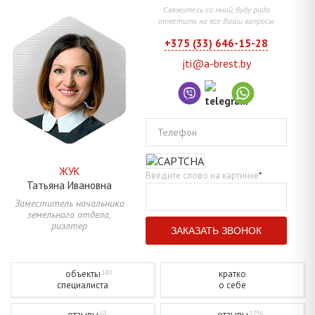
Свяжитесь со мной, буду рада
ответить на все Ваши вопросы
+375 (33) 646-15-28
jti@a-brest.by
Телефон
ЖУК
Введите слово на картинке
*
Татьяна
Ивановна
Заместитель начальника
земельного отдела,
риэлтер
объекты
кратко
180
специалиста
о себе
отзывы
отзывы
68
1296