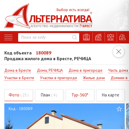
Код объекта
180089
Продажа жилого дома в Бресте, РЕЧИЦА
Дома в Бресте
Дома, РЕЧИЦА
Дома в пригороде
Часть дома
Участки в Бресте
Участки в пригороде
Жилые дачи
Домики в
Фото
План
Тур-360°
На карте
( 25 )
( 4 )
Код - 180089