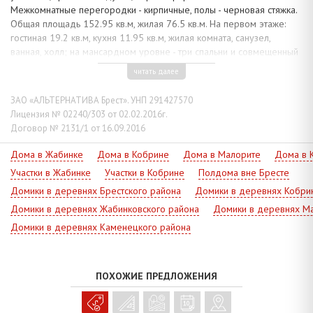
Межкомнатные перегородки - кирпичные, полы - черновая стяжка.
Общая площадь 152.95 кв.м, жилая 76.5 кв.м. На первом этаже:
гостиная 19.2 кв.м, кухня 11.95 кв.м, жилая комната, санузел,
ванная, холл; на мансардном уровне - три спальни и совмещенный
санузел. Гараж площадью 36.0 кв.м на два автомобиля примыкает
читать далее
к основному строению.
Коммуникации: электричество подключено, газ - централизованные
ЗАО «АЛЬТЕРНАТИВА Брест». УНП 291427570
по улице; водоснабжение - скважина; канализация местная.
Лицензия № 02240/303 от 02.02.2016г.
Договор № 2131/1 от 16.09.2016
Благоустроенный земельный участок 0.1499 га огорожен, с
выходом в лесной массив. Развитая инфраструктура. Хорошее
Дома в Жабинке
Дома в Кобрине
Дома в Малорите
Дома в 
транспортное сообщение.
Участки в Жабинке
Участки в Кобрине
Полдома вне Бресте
Интересен обмен на дом с учетом размещения двух семей или на
Домики в деревнях Брестского района
Домики в деревнях Кобри
два дома в одном микрорайоне города Бреста. Интересный
вариант покупки жилого дома в ближайшем пригороде!
Домики в деревнях Жабинковского района
Домики в деревнях Ма
Домики в деревнях Каменецкого района
ПОХОЖИЕ ПРЕДЛОЖЕНИЯ