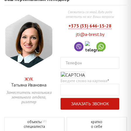
Свяжитесь со мной, буду рада
ответить на все Ваши вопросы
+375 (33) 646-15-28
jti@a-brest.by
Телефон
ЖУК
Введите слово на картинке
*
Татьяна
Ивановна
Заместитель начальника
земельного отдела,
риэлтер
объекты
кратко
181
специалиста
о себе