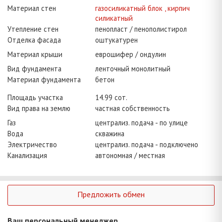
Материал стен
газосиликатный блок , кирпич
силикатный
Утепление стен
пенопласт / пенополистирол
Отделка фасада
оштукатурен
Материал крыши
еврошифер / ондулин
Вид фундамента
ленточный монолитный
Материал фундамента
бетон
Площадь участка
14.99 сот.
Вид права на землю
частная собственность
Газ
централиз. подача - по улице
Вода
скважина
Электричество
централиз. подача - подключено
Канализация
автономная / местная
Предложить обмен
Ваш персональный менеджер