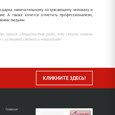
годарна замечательному потрясающему человеку и
ие. А также хочется отметить профессионализм,
акими людьми.
рес наших специалистов, рады, что смогли помочь
с успешной сделкой и новосельем!
КЛИКНИТЕ ЗДЕСЬ!
Главная