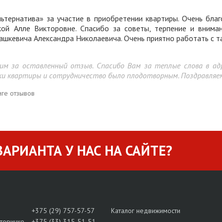
ьтернатива» за участие в приобретении квартиры. Очень бла
ой Алле Викторовне. Спасибо за советы, терпение и вниман
ашкевича Александра Николаевича. Очень приятно работать с т
им за оставленный отзыв. Спасибо Вам за теплые слова в ад
и квартиры и сотрудничество было плодотворным. Поздравляем 
иге отзывов
АРИАНТА У НАС НА САЙТЕ?
+375 (29) 757-57-57
Каталог недвижимости
вторичке
+375 (33) 315-51-51