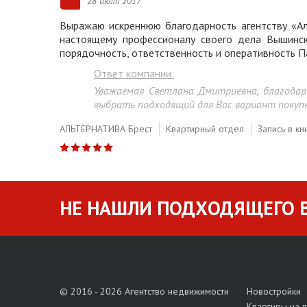
28 июля 2017
Выражаю искреннюю благодарность агентству «Ал
настоящему профессионалу своего дела Вышинск
порядочность, ответственность и оперативность П
Ответ компании:
Уважаемая Светлана Дмитриевна, благодар
выбрать подходящий для Вас вариант покупк
АЛЬТЕРНАТИВА Брест
Квартирный отдел
Запись в кн
НЕ НАШЛИ ПОДХОДЯЩЕГО В
© 2016 - 2026 Агентство недвижимости
Новостройки
Квартиры на 