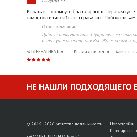
13 августа 2021
Выражаю огромную благодарность Герасимчук Ю
самостоятельно я бы не справилась. Побольше вам 
Ответ компании:
Добрый день, Наталья Эдуардовна, мы призн
была существенной для Вас. Ждем новых вст
АЛЬТЕРНАТИВА Брест
Квартирный отдел
Запись в кн
НЕ НАШЛИ ПОДХОДЯЩЕГО В
© 2016 - 2026 Агентство недвижимости
Новостройки
Квартиры на 
ЗАО "АЛЬТЕРНАТИВА Брест"