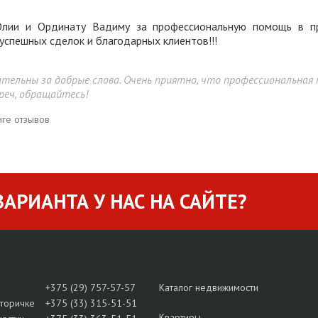
лии и Ординату Вадиму за профессиональную помощь в пр
успешных сделок и благодарных клиентов!!!
ательны за добрые слова. Очень приятно, что профессиональна
реч, обращайтесь!
иге отзывов
АРИАНТА У НАС НА САЙТЕ?
+375 (29) 757-57-57
Каталог недвижимости
вторичке
+375 (33) 315-51-51
Квартиры