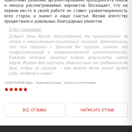
и минусы рассматриваемых вариантов. Восхищает, что на
первом месте в своей работе он ставит удовлетворенность
всех сторон, а значит и наше счастье. Желаю агентству
процветания и довольных, благодарных клиентов.
Ответ компании:
Добрый день, Ирина Александровна, мы признательны за
отзыв и эмоционально-позитивный настрой. Замечательно,
что при общении с Денисом Вы оценили уровень его
профессиональной и коммуникативной компетентности.
Каждому человеку приятно видеть результаты своего
труда. Желаем Вам получать удовольствие от пребывания на
даче, отдых на природе – что может быть лучше! Будем
рады увидеться снова!
АЛЬТЕРНАТИВА Брест
Квартирный отдел
Запись в книге отзывов
ВСЕ ОТЗЫВЫ
НАПИСАТЬ ОТЗЫВ