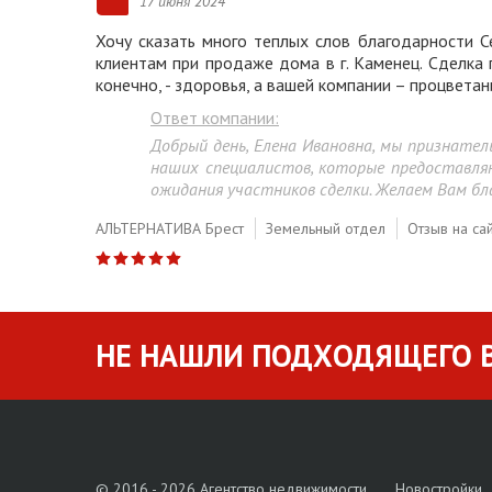
17 июня 2024
Хочу сказать много теплых слов благодарности 
клиентам при продаже дома в г. Каменец. Сделка 
конечно, - здоровья, а вашей компании – процветан
Ответ компании:
Добрый день, Елена Ивановна, мы признат
наших специалистов, которые предоставл
ожидания участников сделки. Желаем Вам бла
АЛЬТЕРНАТИВА Брест
Земельный отдел
Отзыв на са
НЕ НАШЛИ ПОДХОДЯЩЕГО В
© 2016 - 2026 Агентство недвижимости
Новостройки