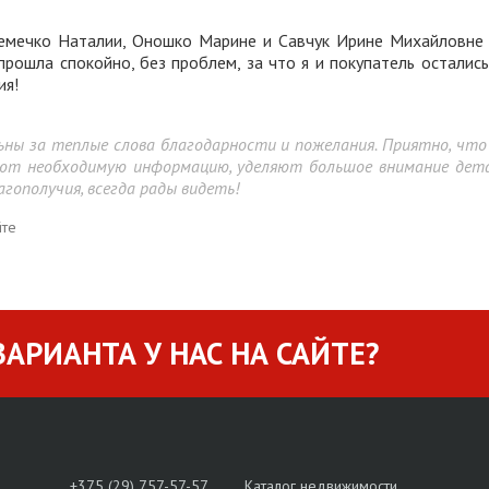
Семечко Наталии, Оношко Марине и Савчук Ирине Михайловне
прошла спокойно, без проблем, за что я и покупатель осталис
ия!
ельны за теплые слова благодарности и пожелания. Приятно, 
яют необходимую информацию, уделяют большое внимание дет
гополучия, всегда рады видеть!
йте
АРИАНТА У НАС НА САЙТЕ?
+375 (29) 757-57-57
Каталог недвижимости