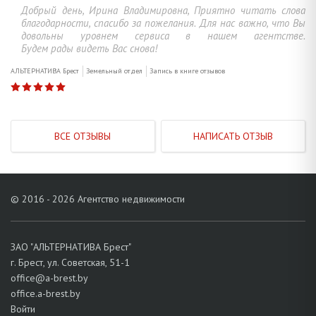
Добрый день, Ирина Владимировна, Приятно читать слова
благодарности, спасибо за пожелания. Для нас важно, что Вы
довольны уровнем сервиса в нашем агентстве.
Будем рады видеть Вас снова!
АЛЬТЕРНАТИВА Брест
Земельный отдел
Запись в книге отзывов
ВСЕ ОТЗЫВЫ
НАПИСАТЬ ОТЗЫВ
© 2016 - 2026 Агентство недвижимости
ЗАО "АЛЬТЕРНАТИВА Брест"
г. Брест, ул. Советская, 51-1
office@a-brest.by
office.a-brest.by
Войти