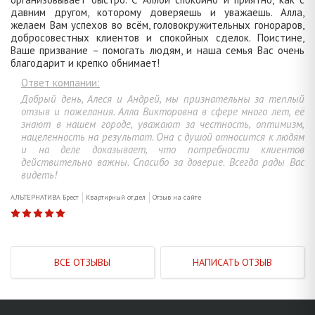
давним другом, которому доверяешь и уважаешь. Алла,
желаем Вам успехов во всём, головокружительных гонораров,
добросовестных клиентов и спокойных сделок. Поистине,
Ваше призвание – помогать людям, и наша семья Вас очень
благодарит и крепко обнимает!
Ответ компании:
Добрый день, Алеся и Андрей, мы признательны за теплый
отзыв и пожелания. Алла Викторовна в сфере много лет, её
знают в нашем городе, уважают за честность, оптимизм,
нацеленность на результат. Она с душой относится к людям
и на деле доказывает, что потребности клиентов
действительно важны. Спасибо за доверие. Всегда рады Вас
видеть!
АЛЬТЕРНАТИВА Брест
Квартирный отдел
Отзыв на сайте
ВСЕ ОТЗЫВЫ
НАПИСАТЬ ОТЗЫВ