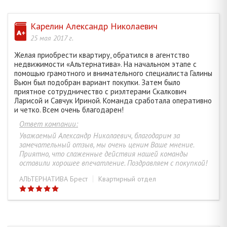
МИХАЙЛОВА ОКСАНА ВЛАДИМИРОВНА
30
Карелин Александр Николаевич
ПОПОВА ЕЛИЗАВЕТА ВИКТОРОВНА
2
25 мая 2017 г.
Желая приобрести квартиру, обратился в агентство
недвижимости «Альтернатива». На начальном этапе с
ДОВГЯЛО ИРИНА ВАЦЛАВОВНА
8
помощью грамотного и внимательного специалиста Галины
Вьюн был подобран вариант покупки. Затем было
приятное сотрудничество с риэлтерами Скалкович
КРЫМ ОЛЬГА НИКОЛАЕВНА
16
Ларисой и Савчук Ириной. Команда сработала оперативно
и четко. Всем очень благодарен!
ЗАВТУР ТАТЬЯНА АНАТОЛЬЕВНА
13
Ответ компании:
Уважаемый Александр Николаевич, благодарим за
замечательный отзыв, мы очень ценим Ваше мнение.
ВИЛЬЧИНСКАЯ ЯНА БОЛЕСЛАВОВНА
65
Приятно, что слаженные действия нашей команды
оставили хорошее впечатление. Поздравляем с покупкой!
АЛЬТЕРНАТИВА Брест
Квартирный отдел
СКАЛКОВИЧ ЛАРИСА ВАДИМОВНА
274
ГЕРАСИМЧУК ЮЛИЯ АНДРЕЕВНА
52