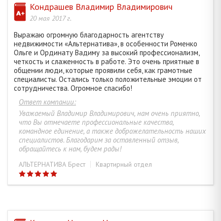
Кондрашев Владимир Владимирович
РОМЕНКО ОЛЬГА АЛЕКСАНДРОВНА
53
20 мая 2017 г.
Выражаю огромную благодарность агентству
ЦАРУК СЕРГЕЙ ВАСИЛЬЕВИЧ
33
недвижимости «Альтернатива», в особенности Роменко
Ольге и Ординату Вадиму за высокий профессионализм,
четкость и слаженность в работе. Это очень приятные в
УСЮКЕВИЧ ДЕНИС ВЛАДИМИРОВИЧ
26
общении люди, которые проявили себя, как грамотные
специалисты. Остались только положительные эмоции от
сотрудничества. Огромное спасибо!
САЦЮК АНДРЕЙ ВЛАДИМИРОВИЧ
18
Ответ компании:
Уважаемый Владимир Владимирович, нам очень приятно,
ПРИВАЛОВА ДИАНА СТАНИСЛАВОВНА
38
что Вы отмечаете профессиональные качества,
командное единение, а также доброжелательность наших
специалистов. Благодарим за оставленный отзыв,
ПАШКЕВИЧ АЛЕКСАНДР НИКОЛАЕВИЧ
11
обращайтесь к нам, будем рады!
АЛЬТЕРНАТИВА Брест
Квартирный отдел
ЯРМОЦИК АНДРЕЙ ПЕТРОВИЧ
4
КЛИМУК ИРИНА АЛЕКСАНДРОВНА
1