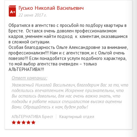
ДУБОК ОЛЬГА НИКОЛАЕВНА
75
Гусько Николай Васильевич
22 июня 2017 г.
ВЫШИНСКАЯ АЛЛА ВИКТОРОВНА
82
Обратился в агентство с просьбой по подбору квартиры в
Бресте. Остался очень доволен профессионализмом
кадров, умением найти подход к клиентам, оказавшимся
ШКУЛЕПА НАТАЛЬЯ ЕВГЕНЬЕВНА
93
в сложной ситуации.
Особая благодарность Ольге Александровне за внимание,
профессионализм!!! Нам и с агентством, и с Ольгой очень
МИКЛУШ СВЕТЛАНА КОНСТАНТИНОВНА
4
повезло!!! Если понадобятся услуги подобного характера,
то мой выбор агентства очевиден – только
АЛЬТЕРНАТИВА!!!
САВЧУК ИРИНА МИХАЙЛОВНА
174
Ответ компании:
Уважаемый Николай Васильевич, благодарим Вас за то, что
поделились впечатлением. Искренне признательны, что
КУЗЬМИЧ АНАСТАСИЯ СЕРГЕЕВНА
13
Вы остались довольны, для нас очень важно знать, что
подходы в работе наших специалистов высоко оценены
Вами. Обращайтесь к нам, будем рады!
ДОМНИЧ ИРИНА ЮРЬЕВНА
29
АЛЬТЕРНАТИВА Брест
Квартирный отдел
КУРИЛЕНКО АННА АНДРЕЕВНА
157