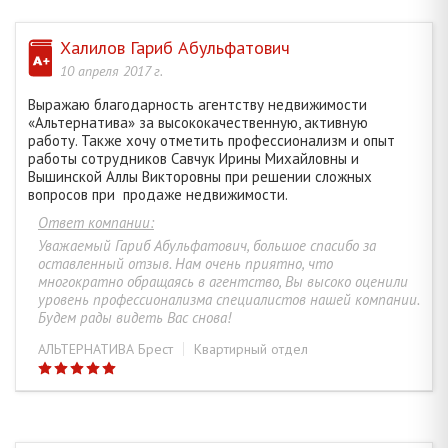
Халилов Гариб Абульфатович
10 апреля 2017 г.
Выражаю благодарность агентству недвижимости
«Альтернатива» за высококачественную, активную
работу. Также хочу отметить профессионализм и опыт
работы сотрудников Савчук Ирины Михайловны и
Вышинской Аллы Викторовны при решении сложных
вопросов при продаже недвижимости.
Ответ компании:
Уважаемый Гариб Абульфатович, большое спасибо за
оставленный отзыв. Нам очень приятно, что
многократно обращаясь в агентство, Вы высоко оценили
уровень профессионализма специалистов нашей компании.
Будем рады видеть Вас снова!
АЛЬТЕРНАТИВА Брест
Квартирный отдел