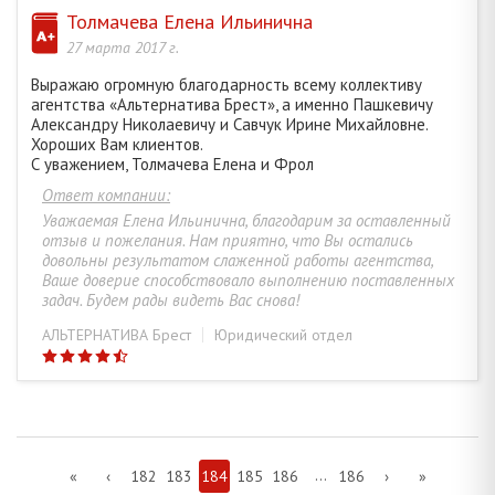
Толмачева Елена Ильинична
27 марта 2017 г.
Выражаю огромную благодарность всему коллективу
агентства «Альтернатива Брест», а именно Пашкевичу
Александру Николаевичу и Савчук Ирине Михайловне.
Хороших Вам клиентов.
С уважением, Толмачева Елена и Фрол
Ответ компании:
Уважаемая Елена Ильинична, благодарим за оставленный
отзыв и пожелания. Нам приятно, что Вы остались
довольны результатом слаженной работы агентства,
Ваше доверие способствовало выполнению поставленных
задач. Будем рады видеть Вас снова!
АЛЬТЕРНАТИВА Брест
Юридический отдел
...
«
‹
182
183
184
185
186
186
›
»