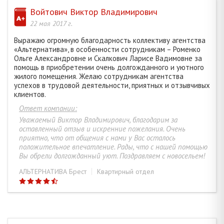
ОКУБА ВАЛЕРИЯ СЕРГЕЕВНА
44
Войтович Виктор Владимирович
22 мая 2017 г.
АНТОНОВА ТАТЬЯНА АЛЕКСАНДРОВНА
42
Выражаю огромную благодарность коллективу агентства
«Альтернатива», в особенности сотрудникам – Роменко
Ольге Александровне и Скалкович Ларисе Вадимовне за
ЧУРАКОВА ВАЛЕРИЯ МИХАЙЛОВНА
45
помощь в приобретении очень долгожданного и уютного
жилого помещения. Желаю сотрудникам агентства
успехов в трудовой деятельности, приятных и отзывчивых
ПУНЬКО ВИКТОРИЯ АЛЕКСАНДРОВНА
52
клиентов.
Ответ компании:
Уважаемый Виктор Владимирович, благодарим за
ШЕВЧУК МАРИНА ВИКТОРОВНА
35
оставленный отзыв и искренние пожелания. Очень
приятно, что от общения с нами у Вас осталось
положительное впечатление. Рады, что с нашей помощью
ЖУК ТАТЬЯНА ИВАНОВНА
68
Вы обрели долгожданный уют. Поздравляем с новосельем!
АЛЬТЕРНАТИВА Брест
Квартирный отдел
СЕМЕЧКО НАТАЛЬЯ НИКОЛАЕВНА
13
ЛОВКИС НАТАЛЬЯ БОРИСОВНА
35