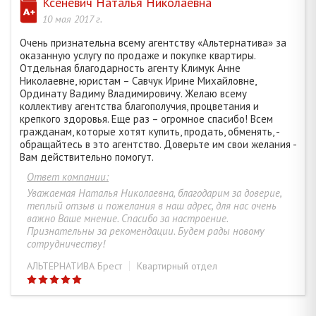
Ксеневич Наталья Николаевна
10 мая 2017 г.
Очень признательна всему агентству «Альтернатива» за
оказанную услугу по продаже и покупке квартиры.
Отдельная благодарность агенту Климук Анне
Николаевне, юристам – Савчук Ирине Михайловне,
Ординату Вадиму Владимировичу. Желаю всему
коллективу агентства благополучия, процветания и
крепкого здоровья. Еще раз – огромное спасибо! Всем
гражданам, которые хотят купить, продать, обменять, -
обращайтесь в это агентство. Доверьте им свои желания -
Вам действительно помогут.
Ответ компании:
Уважаемая Наталья Николаевна, благодарим за доверие,
теплый отзыв и пожелания в наш адрес, для нас очень
важно Ваше мнение. Спасибо за настроение.
Признательны за рекомендации. Будем рады новому
сотрудничеству!
АЛЬТЕРНАТИВА Брест
Квартирный отдел