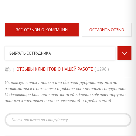
ВСЕ ОТЗЫВЫ О КОМПАНИИ
ОСТАВИТЬ ОТЗЫВ
ВЫБРАТЬ СОТРУДНИКА
|
ОТЗЫВЫ КЛИЕНТОВ О НАШЕЙ РАБОТЕ
КОРНЯ АНЖЕЛИКА ВАЛЕНТИНОВНА
96
Используя строку поиска или боковой рубрикатор можно
ознакомиться с отзывами о работе конкретного сотрудника.
ТАРАСЕВИЧ ОЛЬГА НИКОЛАЕВНА
14
Подавляющее большинство записей сделано собственноручно
нашими клиентами в книге замечаний и предложений
ХВОЙНИЦКАЯ ВИКТОРИЯ СЕРГЕЕВНА
3
АНИКЕЕВА ГАЛИНА АЛЕКСАНДРОВНА
57