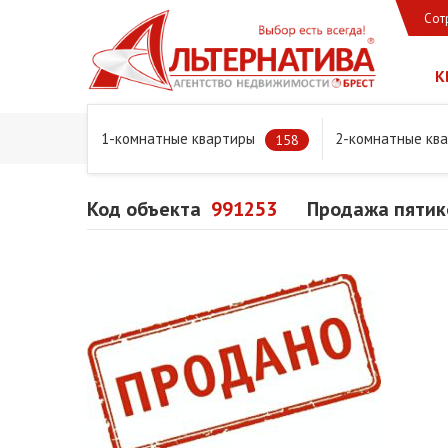
Сот
К
1-комнатные квартиры
2-комнатные кв
Главная
Предложения
Квартиры
Продажа пятиком
158
Код объекта
991253
Продажа пятико