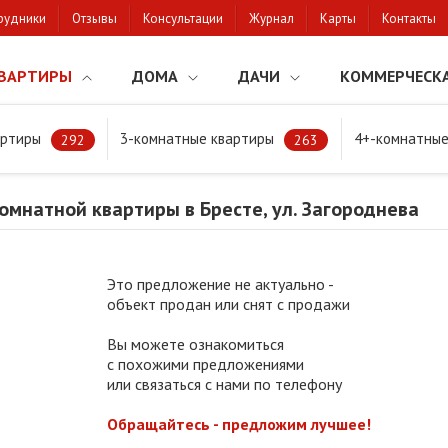
рудники
Отзывы
Консультации
Журнал
Карты
Контакты
ВАРТИРЫ
ДОМА
ДАЧИ
КОММЕРЧЕСК
артиры
3-комнатные квартиры
4+-комнатные
натной квартиры в Бресте, ул. Загороднева
292
263
мнатной квартиры в Бресте, ул. Загороднева
Это предложение не актуально -
объект продан или снят с продажи
Вы можете ознакомиться
с похожими предложениями
или связаться с нами по телефону
Обращайтесь - предложим лучшее!