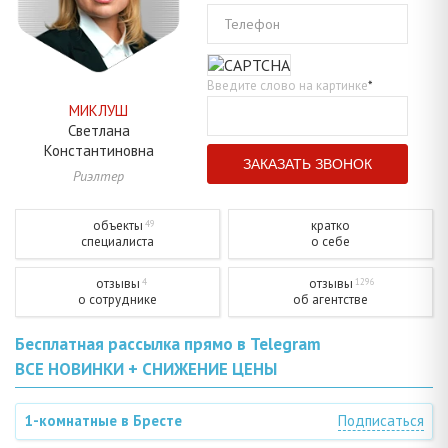
Телефон
Введите слово на картинке
*
МИКЛУШ
Светлана
Константиновна
Риэлтер
объекты
кратко
49
специалиста
о себе
отзывы
отзывы
4
1296
о сотруднике
об агентстве
Бесплатная рассылка прямо в Telegram
ВСЕ НОВИНКИ + СНИЖЕНИЕ ЦЕНЫ
1-комнатные в Бресте
Подписаться