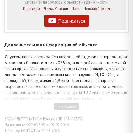
Смотри видеообзоры объектов недвижимости!
Квартиры
Дома. Участки
Дачи
Нежилой фонд
Подписаться
Дополнительная информация об объекте
Двухкомнатная квартира без внутренней отделки на первом этаже
5-этажного блочного дома 2025 года постройки в юго-восточной
части города. Установлены двухкамерные стеклопакеты, входная
дверь – металлическая, межкомнатные в кухне - МДФ. Общая
площадь 69,9 кв.м, жилая 51,9 кв.м. Просторная планировка
открытого типа, - жилое помещение с возможностью разделения
на зоны или комнаты, вместительная кухня 10,2 кв.м, совмещенный
санузел и коридор. Имеется подвальное помещение.
Квартира на стадии чистовой отделки, в помещениях уже
читать далее
проведены основные черновые работы: стены выровнены и
оштукатурены, полы - бетонная стяжка, потолки – без отделки
ЗАО «АЛЬТЕРНАТИВА Брест». УНП 291427570
перекрытия. Установлена частично сантехника, радиаторы
Лицензия № 02240/303 от 02.02.2016г.
отопления. Чистое состояние подъезда. В перспективном
Договор № 405/1 от 20.03.2026