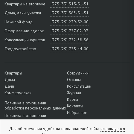
Квартиры на вторичке
+375 (33) 315-51-51
Дома, дачи, участки
+375 (33) 363-51-51
Нежилой фонд
+375 (29) 239-52-00
Оформление сделок
+375 (29) 727-02-07
Консультации юристов
+375 (29) 722-38-36
Трудоустройство
+375 (29) 725-44-00
Квартиры
Сотрудники
Дома
Отзывы
Дачи
Консультации
Коммерческая
Журнал
Карты
Политика в отношении
Контакты
обработки персональных данных
Избранное
Политика в отношении
обработки cookie
Подробнее о настройках файлов
Для обеспечения удобства пользователей сайта
используются
cookie