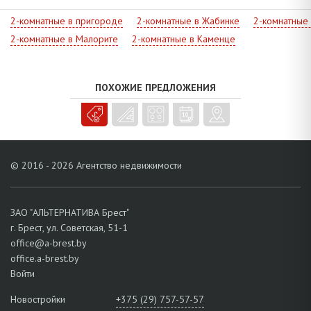
микрорайоне имеется множество детских садов и школ,
поблизости супермаркеты Санта, MARTINN, Евроопт, 1000 мелочей,
2-комнатные в пригороде
2-комнатные в Жабинке
2-комнатные
Микс, 7 Дней, рынок строительных материалов Лагуна, гипермаркет
2-комнатные в Малорите
2-комнатные в Каменце
MILE. Полноценная транспортная связь позволяет быстро
добраться в любую точку города.
С нами легко реализовать мечту!
ПОХОЖИЕ ПРЕДЛОЖЕНИЯ
© 2016 - 2026 Агентство недвижимости
ЗАО "АЛЬТЕРНАТИВА Брест"
г. Брест, ул. Советская, 51-1
office@a-brest.by
office.a-brest.by
Войти
Новостройки
+375 (29) 757-57-57