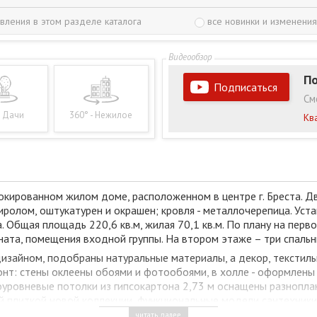
вления в этом разделе каталога
все новинки и изменения
По
Подписаться
См
- Дачи
360° - Нежилое
Кв
окированном жилом доме, расположенном в центре г. Бреста. Д
иролом, оштукатурен и окрашен; кровля - металлочерепица. Ус
Общая площадь 220,6 кв.м, жилая 70,1 кв.м. По плану на первом
мната, помещения входной группы. На втором этаже – три спальн
изайном, подобраны натуральные материалы, а декор, текстиль
нт: стены оклеены обоями и фотообоями, в холле - оформлены
ногоуровневые потолки из гипсокартона 2,73 м оснащены разно
ой плиткой новой коллекции, функциональные модели сантехни
– встроенный гарнитур с бытовым оборудованием, вместительны
читать далее