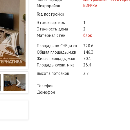
Микрорайон
КИЕВКА
Год постройки
Этаж квартиры
1
Этажность дома
2
Материал стен
блок
Площадь по СНБ, м.кв
220.6
Общая площадь, м.кв
146.3
Жилая площадь, м.кв
70.1
Площадь кухни, м.кв
23.4
Высота потолков
2.7
Телефон
Домофон