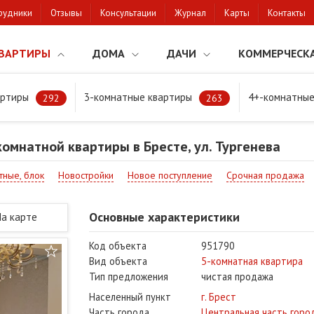
рудники
Отзывы
Консультации
Журнал
Карты
Контакты
ВАРТИРЫ
ДОМА
ДАЧИ
КОММЕРЧЕСК
артиры
3-комнатные квартиры
4+-комнатные
натной квартиры в Бресте, ул. Тургенева
292
263
омнатной квартиры в Бресте, ул. Тургенева
тные, блок
Новостройки
Новое поступление
Срочная продажа
Основные характеристики
На карте
Код объекта
951790
Вид объекта
5-комнатная квартира
Тип предложения
чистая продажа
Населенный пункт
г. Брест
Часть города
Центральная часть горо