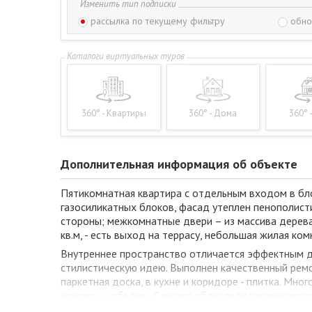
Изменить тип подписки
рассылка по текущему фильтру
обно
360° - Квартиры
360° - Дома
360° 
Дополнительная информация об объекте
Пятикомнатная квартира с отдельным входом в бл
газосиликатных блоков, фасад утеплен пенополист
стороны; межкомнатные двери – из массива дерева. 
кв.м, - есть выход на террасу, небольшая жилая ко
Внутреннее пространство отличается эффектным д
стилистическую идею. Выполнен качественный ремо
паркетная доска, в кухне и коридоре - плитка. М
контуры и объемы. Санузел облицован керамическ
обставлены корпусной и мягкой мебелью, в кухне 