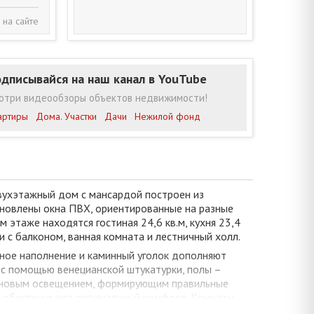
 на сайте
дписывайся на наш канал в YouTube
отри видеообзоры объектов недвижимости!
артиры
Дома. Участки
Дачи
Нежилой фонд
вухэтажный дом с мансардой построен из
тановлены окна ПВХ, ориентированные на разные
 этаже находятся гостиная 24,6 кв.м, кухня 23,4
и с балконом, ванная комната и лестничный холл.
ное наполнение и каминный уголок дополняют
 с помощью венецианской штукатурки, полы –
плановым освещением, формирующим правильные
ки обеспечивают оптимальный комфорт. Комнаты
й зеркальный шкаф-купе в прихожей.