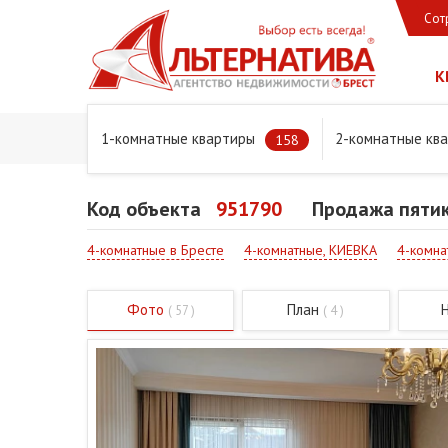
Сот
К
1-комнатные квартиры
2-комнатные кв
Главная
Предложения
Квартиры
Продажа пятиком
158
Код объекта
951790
Продажа пятик
4-комнатные в Бресте
4-комнатные, КИЕВКА
4-комна
Фото
План
( 57 )
( 4 )