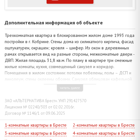
Дополнительная информация об объекте
Трехкомнатная квартира в блокированном жилом доме 1993 года
постройки в г. Кобрине. Стены дома из силикатного кирпича, фасад
оштукатурен, окрашен; кровля – шифер. Из окон в деревянных
рамах открывается вид на разные стороны, межкомнатные двери -
ДВП. Жилая площадь 31,8 кв.м. По плану в квартире три смежные
жилые комнаты, кухня, совмещенный санузел и коридор.
Помещения в жилом состоянии: потолки побелены, полы – ДСП и
линолеум, стены оклеены обоями. Санузел облицован кафельной
плиткой, установлена сантехника, чугунная ванна. Комнаты
читать далее
обставлены практичной мебелью с учетом параметров.
Коммуникации: электричество, газ (отопление – газовый котел),
ЗАО «АЛЬТЕРНАТИВА Брест». УНП 291427570
водоснабжение, канализация - централизованные.
Лицензия № 02240/303 от 02.02.2016г.
Договор № 1146/1 от 09.06.2025
Земельный участок площадью 0,0430 га используется под
огородничество, на огороженной территории есть сарай. Развита
1-комнатные квартиры в Бресте
2-комнатные квартиры в Бресте
социальная инфраструктура, налажено транспортное сообщение с
3-комнатные квартиры в Бресте
4-комнатные квартиры в Бресте
другими микрорайонами города.