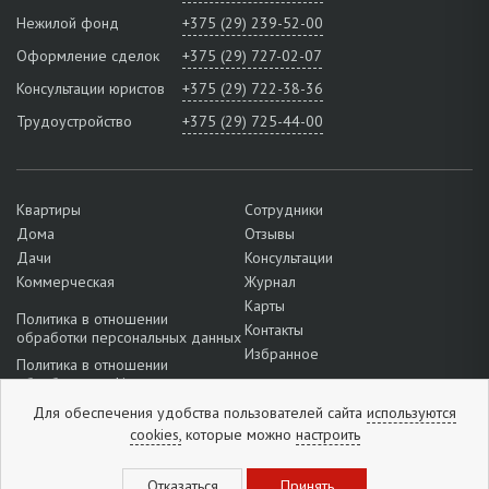
Нежилой фонд
+375 (29) 239-52-00
Оформление сделок
+375 (29) 727-02-07
Консультации юристов
+375 (29) 722-38-36
Трудоустройство
+375 (29) 725-44-00
Квартиры
Сотрудники
Дома
Отзывы
Дачи
Консультации
Коммерческая
Журнал
Карты
Политика в отношении
Контакты
обработки персональных данных
Избранное
Политика в отношении
обработки cookie
Подробнее о настройках файлов
Для обеспечения удобства пользователей сайта
используются
cookie
cookies,
которые можно
настроить
+375 (33) 301-31-78