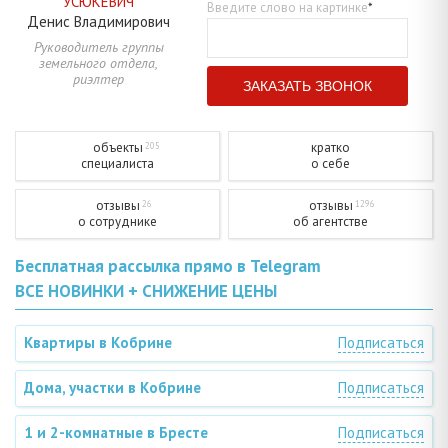
УСЮКЕВИЧ
Введите слово на картинке
*
Денис
Владимирович
Руководитель группы
земельного отдела,
риэлтер
объекты
кратко
205
специалиста
о себе
отзывы
отзывы
26
1296
о сотруднике
об агентстве
Бесплатная рассылка прямо в Telegram
ВСЕ НОВИНКИ + СНИЖЕНИЕ ЦЕНЫ
Квартиры в Кобрине
Подписаться
Дома, участки в Кобрине
Подписаться
1 и 2-комнатные в Бресте
Подписаться