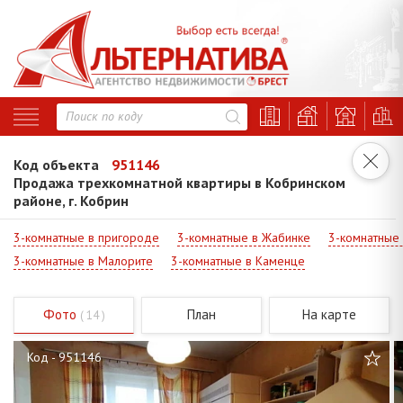
Код объекта
951146
Продажа трехкомнатной квартиры в Кобринском
районе, г. Кобрин
3-комнатные в пригороде
3-комнатные в Жабинке
3-комнатные
3-комнатные в Малорите
3-комнатные в Каменце
Фото
План
На карте
( 14 )
Код - 951146