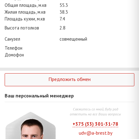
Общая площадь, м.кв
55.3
Жилая площадь, м.кв
38.3
Площадь кухни, м.кв
7.4
Высота потолков
2.8
Санузел
совмещенный
Телефон
Домофон
Предложить обмен
Ваш персональный менеджер
Свяжитесь со мной, буду рад
ответить на все Ваши вопросы
+375 (33) 301-31-78
udv@a-brest.by