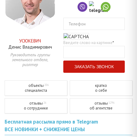
Телефон
УСЮКЕВИЧ
Введите слово на картинке
*
Денис
Владимирович
Руководитель группы
земельного отдела,
риэлтер
объекты
кратко
206
специалиста
о себе
отзывы
отзывы
26
1296
о сотруднике
об агентстве
Бесплатная рассылка прямо в Telegram
ВСЕ НОВИНКИ + СНИЖЕНИЕ ЦЕНЫ