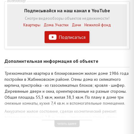
Подписывайся на наш канал в YouTube
Смотри видеообзоры объектов недвижимости!
Квартиры
Дома. Участки
Дачи
Нежилой фонд
Подписаться
Дополнительная информация об объекте
Трехкомнатная квартира в блокированном жилом доме 1986 года
постройки в Жабинковском районе. Стены дома из силикатного
кирпича, пристройка - из газосиликатных блоков; кровля - шифер.
Деревянные двери и окна, ориентированные на разные стороны.
Общая площадь 55,3 кв.м, жилая 38,3 кв.м. По плану в доме три
смежные комнаты, кухня 7,4 кв.м. и вспомогательные помещения.
Аккуратное жилое состояние, сделан косметический ремонт:
потолки окрашенные 2,8 м, полы – линолеум и плитка, стены
оклеены светлыми обоями. Для облицовки санузла использована
читать далее
плитка современной коллекции, установлена качественная