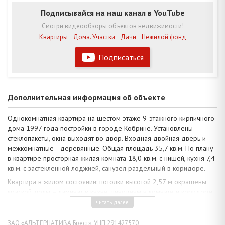
Подписывайся на наш канал в YouTube
Смотри видеообзоры объектов недвижимости!
Квартиры
Дома. Участки
Дачи
Нежилой фонд
Подписаться
Дополнительная информация об объекте
Однокомнатная квартира на шестом этаже 9-этажного кирпичного
дома 1997 года постройки в городе Кобрине. Установлены
стеклопакеты, окна выходят во двор. Входная двойная дверь и
межкомнатные –деревянные. Общая площадь 35,7 кв.м. По плану
в квартире просторная жилая комната 18,0 кв.м. с нишей, кухня 7,4
кв.м. с застекленной лоджией, санузел раздельный в коридоре.
Квартира в жилом состоянии: потолки высотой 2,57 м окрашены
краской, полы – ламинат в кухне, линолеум в комнате и коридоре,
стены оклеены обоями. Санузел облицован плиткой, чугунная
читать далее
ванна. Установлен новый электросчетчик. Вся мебель и техника
остаются по договоренности. Телефонизация, домофон,
ЗАО «АЛЬТЕРНАТИВА Брест». УНП 291427570