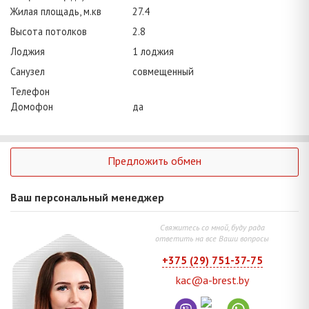
Жилая площадь, м.кв
27.4
Высота потолков
2.8
Лоджия
1 лоджия
Санузел
совмещенный
Телефон
Домофон
да
Предложить обмен
Ваш персональный менеджер
Свяжитесь со мной, буду рада
ответить на все Ваши вопросы
+375 (29) 751-37-75
kac@a-brest.by