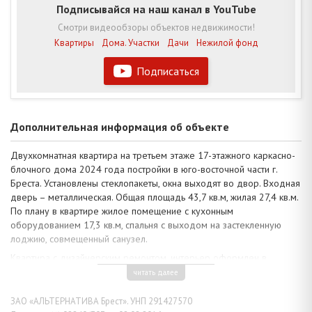
Подписывайся на наш канал в YouTube
Смотри видеообзоры объектов недвижимости!
Квартиры
Дома. Участки
Дачи
Нежилой фонд
Подписаться
Дополнительная информация об объекте
Двухкомнатная квартира на третьем этаже 17-этажного каркасно-
блочного дома 2024 года постройки в юго-восточной части г.
Бреста. Установлены стеклопакеты, окна выходят во двор. Входная
дверь – металлическая. Общая площадь 43,7 кв.м, жилая 27,4 кв.м.
По плану в квартире жилое помещение с кухонным
оборудованием 17,3 кв.м, спальня с выходом на застекленную
лоджию, совмещенный санузел.
Квартира с дизайнерским ремонтом, интерьер оформлен в
современном стиле минимализма. Для отделки использованы
читать далее
прогрессивные материалы в общей цветовой палитре: натяжные
потолки с разноплановой системой освещения высотой 2,75 м,
ЗАО «АЛЬТЕРНАТИВА Брест». УНП 291427570