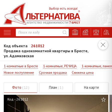
Код объекта
261012
Продажа однокомнатной квартиры в Бресте,
ул. Адамковская
1-комнатные в Бресте
1-комнатные, РЕЧИЦА
1-комнатные, панел
Новое поступление
Срочная продажа
Снижена цена
Фото
План
На карте
( 12 )
( 1 )
Код - 261012