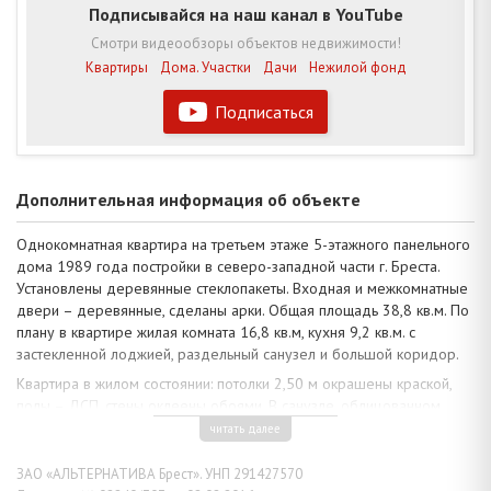
Подписывайся на наш канал в YouTube
Смотри видеообзоры объектов недвижимости!
Квартиры
Дома. Участки
Дачи
Нежилой фонд
Подписаться
Дополнительная информация об объекте
Однокомнатная квартира на третьем этаже 5-этажного панельного
дома 1989 года постройки в северо-западной части г. Бреста.
Установлены деревянные стеклопакеты. Входная и межкомнатные
двери – деревянные, сделаны арки. Общая площадь 38,8 кв.м. По
плану в квартире жилая комната 16,8 кв.м, кухня 9,2 кв.м. с
застекленной лоджией, раздельный санузел и большой коридор.
Квартира в жилом состоянии: потолки 2,50 м окрашены краской,
полы – ДСП, стены оклеены обоями. В санузле, облицованном
кафельной плиткой, имеется сантехника. Кухонный гарнитур с
читать далее
газовой плитой остается в помещении. Домофонная система. Это
уютный, благоустроенный микрорайон с хорошей экологией и
ЗАО «АЛЬТЕРНАТИВА Брест». УНП 291427570