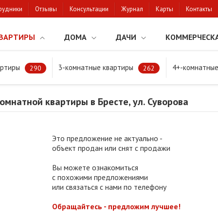
рудники
Отзывы
Консультации
Журнал
Карты
Контакты
ВАРТИРЫ
ДОМА
ДАЧИ
КОММЕРЧЕСК
артиры
3-комнатные квартиры
4+-комнатные
натной квартиры в Бресте, ул. Суворова
290
262
мнатной квартиры в Бресте, ул. Суворова
Это предложение не актуально -
объект продан или снят с продажи
Вы можете ознакомиться
с похожими предложениями
или связаться с нами по телефону
Обращайтесь - предложим лучшее!