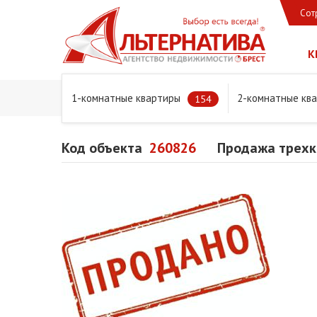
Сот
К
1-комнатные квартиры
2-комнатные кв
Главная
Предложения
Квартиры
Продажа трехком
154
Код объекта
260826
Продажа трехко