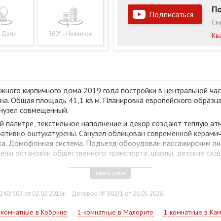
По
Подписаться
См
- Дачи
360° - Нежилое
Кв
ного кирпичного дома 2019 года постройки в центральной част
на. Общая площадь 41,1 кв.м. Планировка европейского образц
анузел совмещенный.
й палитре, текстильное наполнение и декор создают теплую а
ративно оштукатурены. Санузел облицован современной керамиче
ника. Домофонная система. Подъезд оборудован пассажирским л
ены остановки общественного транспорта, школы, детские сады
читать далее
зможное возможно!
40/303 от 02.02.2016г.
Договор № 802/1 от 26.05.2026
-комнатные в Кобрине
1-комнатные в Малорите
1-комнатные в Ка