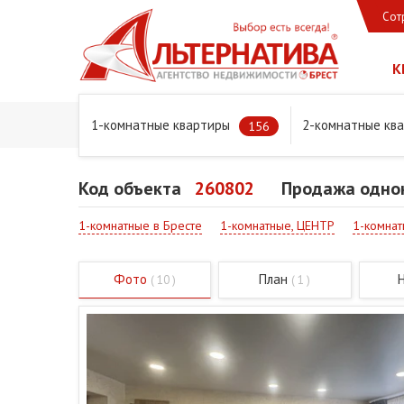
Сот
К
1-комнатные квартиры
2-комнатные кв
Главная
Предложения
Квартиры
Продажа одноком
156
Код объекта
260802
Продажа однок
1-комнатные в Бресте
1-комнатные, ЦЕНТР
1-комнат
Фото
План
( 10 )
( 1 )