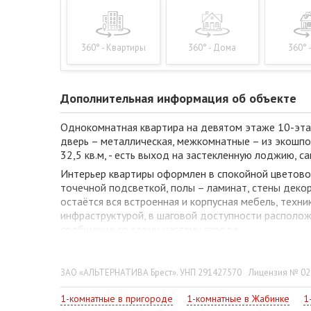
360° - Квартиры
360° - Дома
360° 
Дополнительная информация об объекте
Однокомнатная квартира на девятом этаже 10-этаж
дверь – металлическая, межкомнатные – из экошпо
32,5 кв.м, - есть выход на застекленную лоджию, с
Интерьер квартиры оформлен в спокойной цветово
точечной подсветкой, полы – ламинат, стены деко
остаётся вся встроенная и корпусная мебель, тех
инфраструктурой, в шаговой доступности располож
сообщение со всеми частями города.
С агентством недвижимости «Альтернатива» нево
ЗАО «АЛЬТЕРНАТИВА Брест». УНП 291427570
Лицензия № 022
1-комнатные в пригороде
1-комнатные в Жабинке
1