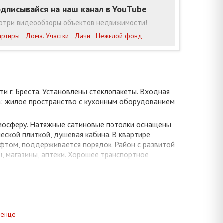
дписывайся на наш канал в YouTube
отри видеообзоры объектов недвижимости!
артиры
Дома. Участки
Дачи
Нежилой фонд
и г. Бреста. Установлены стеклопакеты. Входная
а: жилое пространство с кухонным оборудованием
тмосферу. Натяжные сатиновые потолки оснащены
ской плиткой, душевая кабина. В квартире
ифтом, поддерживается порядок. Район с развитой
, магазины, аптеки. Хорошее транспортное
менце