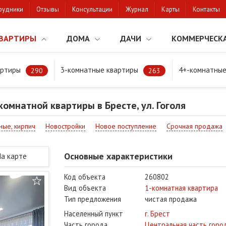
рудники
Отзывы
Консультации
Журнал
Карты
Контакты
ВАРТИРЫ
ДОМА
ДАЧИ
КОММЕРЧЕСК
артиры
3-комнатные квартиры
4+-комнатные
натной квартиры в Бресте, ул. Гоголя
290
263
омнатной квартиры в Бресте, ул. Гоголя
ные, кирпич
Новостройки
Новое поступление
Срочная продажа
Основные характеристики
На карте
Код объекта
260802
Вид объекта
1-комнатная квартира
Тип предложения
чистая продажа
Населенный пункт
г. Брест
Часть города
Центральная часть горо