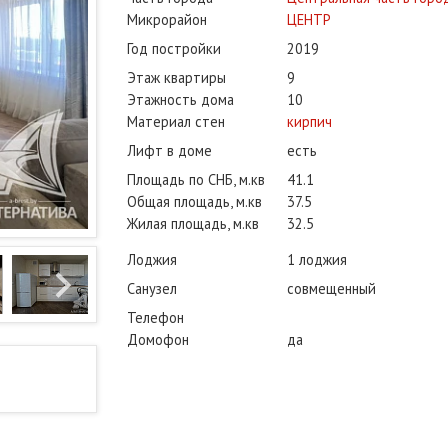
Микрорайон
ЦЕНТР
Год постройки
2019
Этаж квартиры
9
Этажность дома
10
Материал стен
кирпич
Лифт в доме
есть
Площадь по СНБ, м.кв
41.1
Общая площадь, м.кв
37.5
Жилая площадь, м.кв
32.5
Лоджия
1 лоджия
Санузел
совмещенный
Телефон
Домофон
да