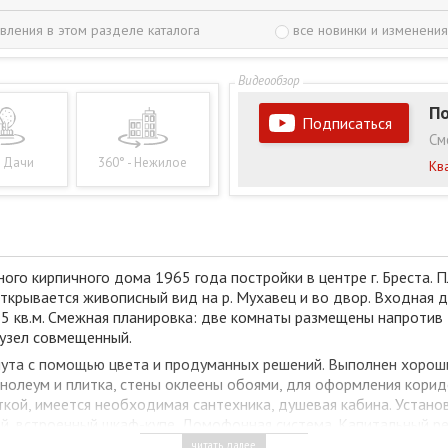
вления в этом разделе каталога
все новинки и изменения
По
Подписаться
См
- Дачи
360° - Нежилое
Кв
ого кирпичного дома 1965 года постройки в центре г. Бреста. 
ткрывается живописный вид на р. Мухавец и во двор. Входная 
5 кв.м. Смежная планировка: две комнаты размещены напротив д
анузел совмещенный.
гнута с помощью цвета и продуманных решений. Выполнен хорош
инолеум и плитка, стены оклеены обоями, для оформления кори
кой, имеется необходимая сантехника, душевая кабина. Устано
й, встроенный шкаф-купе. Домофонная система. Капитальный р
ляемых услуг, полноценный сервис сочетается с богатым озеле
читать далее