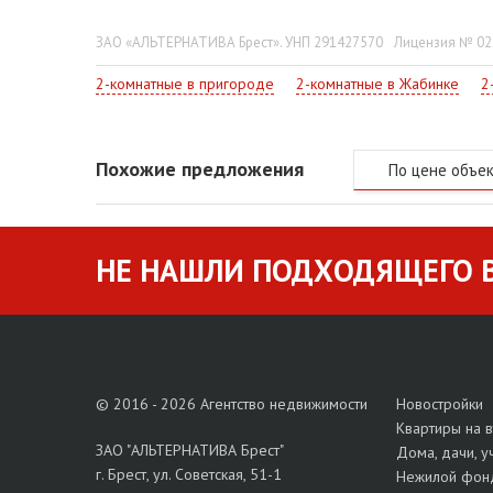
пешей доступности набережная р. Мухавец, живопис
драмы, фитнес-центры, салоны и уличные кафе.
ЗАО «АЛЬТЕРНАТИВА Брест». УНП 291427570
Лицензия № 022
Рассматриваются любые варианты, в том числе обме
2-комнатные в пригороде
2-комнатные в Жабинке
2
Похожие предложения
По цене объе
НЕ НАШЛИ ПОДХОДЯЩЕГО В
© 2016 - 2026 Агентство недвижимости
Новостройки
Квартиры на 
ЗАО "АЛЬТЕРНАТИВА Брест"
Дома, дачи, у
г. Брест, ул. Советская, 51-1
Нежилой фон