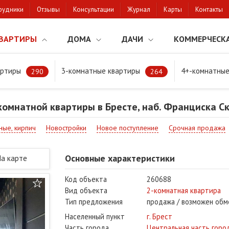
рудники
Отзывы
Консультации
Журнал
Карты
Контакты
ВАРТИРЫ
ДОМА
ДАЧИ
КОММЕРЧЕСК
артиры
3-комнатные квартиры
4+-комнатные
мнатной квартиры в Бресте, наб. Франциска Скорины
290
264
омнатной квартиры в Бресте, наб. Франциска С
ные, кирпич
Новостройки
Новое поступление
Срочная продажа
Основные характеристики
На карте
Код объекта
260688
Вид объекта
2-комнатная квартира
Тип предложения
продажа / возможен обм
Населенный пункт
г. Брест
Часть города
Центральная часть горо