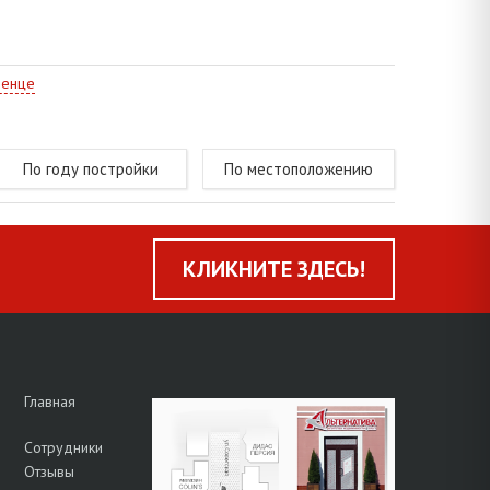
 библиотеки, Брестский академический театр
менце
По году постройки
По местоположению
КЛИКНИТЕ ЗДЕСЬ!
Главная
Сотрудники
Отзывы