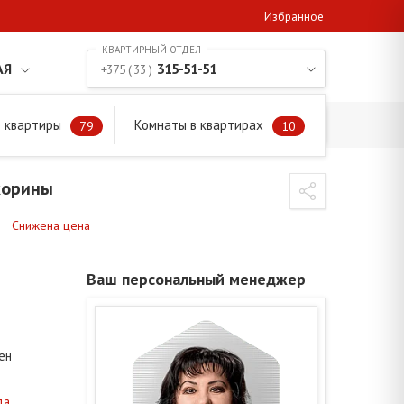
Избранное
АЯ
315-51-51
+375 ( 33 )
 квартиры
Комнаты в квартирах
79
10
корины
Снижена цена
Ваш персональный менеджер
ен
да