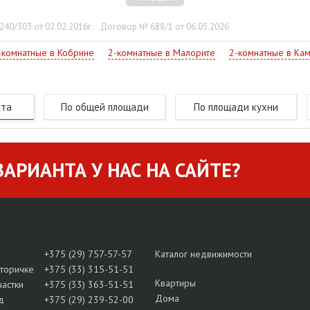
ные аллеи и улочки, известные исторические памятники, храмы,
40/303 от 02.02.2016г.
Договор № 688/1 от 06.05.2026
н. Спешите узнать все об объекте, - звоните!
-комнатные в Кобрине
2-комнатные в Малорите
2-комнатные в Ка
кта
По общей площади
По площади кухни
АРИАНТА У НАС НА САЙТЕ?
+375 (29) 757-57-57
Каталог недвижимости
вторичке
+375 (33) 315-51-51
Квартиры
частки
+375 (33) 363-51-51
Дома
д
+375 (29) 239-52-00