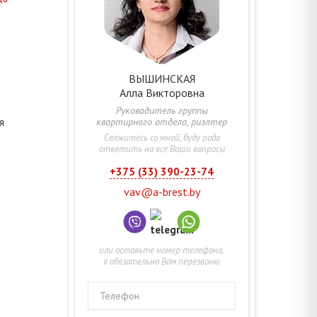
ВЫШИНСКАЯ
Алла
Викторовна
Руководитель группы
квартирного отдела, риэлтер
я
Свяжитесь со мной, буду рада
ответить на все Ваши вопросы
+375 (33) 390-23-74
vav@a-brest.by
или оставьте номер телефона,
я обязательно Вам перезвоню
Телефон