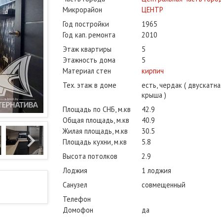
Микрорайон
ЦЕНТР
Год постройки
1965
Год кап. ремонта
2010
Этаж квартиры
5
Этажность дома
5
Материал стен
кирпич
Тех. этаж в доме
есть, чердак ( двускатна
крыша )
Площадь по СНБ, м.кв
42.9
Общая площадь, м.кв
40.9
Жилая площадь, м.кв
30.5
Площадь кухни, м.кв
5.8
Высота потолков
2.9
Лоджия
1 лоджия
Санузел
совмещенный
Телефон
Домофон
да