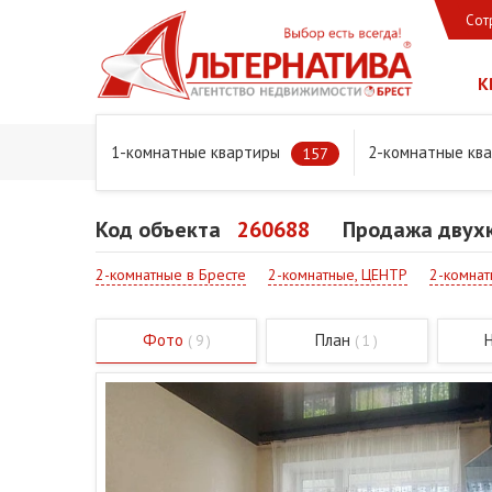
Сот
К
1-комнатные квартиры
2-комнатные кв
Главная
Предложения
Квартиры
Продажа двухко
157
Код объекта
260688
Продажа двухк
2-комнатные в Бресте
2-комнатные, ЦЕНТР
2-комнат
Фото
План
( 9 )
( 1 )