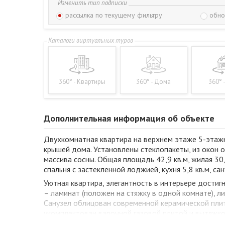
Изменить тип подписки
рассылка по текущему фильтру
обно
360° - Квартиры
360° - Дома
360° 
Дополнительная информация об объекте
Двухкомнатная квартира на верхнем этаже 5-этажн
крышей дома. Установлены стеклопакеты, из окон о
массива сосны. Общая площадь 42,9 кв.м, жилая 30,
спальня с застекленной лоджией, кухня 5,8 кв.м, с
Уютная квартира, элегантность в интерьере дости
– ламинат (положен на стяжку в одной комнате), л
Санузел облицован современной керамической плит
укомплектован варочной газовой плитой и вытяжко
часть города отличает высокое качество представ