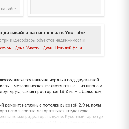
 на сайте
дписывайся на наш канал в YouTube
отри видеообзоры объектов недвижимости!
артиры
Дома. Участки
Дачи
Нежилой фонд
Плюсом является наличие чердака под двускатной
дверь – металлическая, межкомнатные – из шпона и
руг друга, самая просторная 18,8 кв.м с балконом,
ий ремонт: натяжные потолки высотой 2,9 м, полы
дора использована декоративная штукатурка.
влены новые радиаторы в кухне. Кухонный гарнитур
емонт дома выполнен в 2010 году. Центральную
нением и многообразием архитектурных форм. В