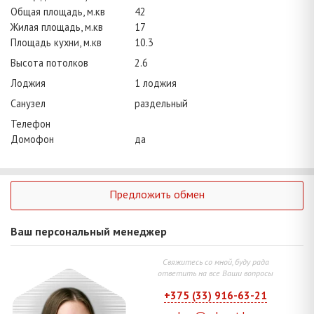
Общая площадь, м.кв
42
Жилая площадь, м.кв
17
Площадь кухни, м.кв
10.3
Высота потолков
2.6
Лоджия
1 лоджия
Санузел
раздельный
Телефон
Домофон
да
Предложить обмен
Ваш персональный менеджер
Свяжитесь со мной, буду рада
ответить на все Ваши вопросы
+375 (33) 916-63-21