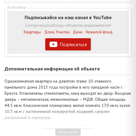
Подписывайся на наш канал в YouTube
Смотри видеообзоры объектов недвижимости!
Квартиры
Дома. Участки
Дачи
Нежилой фонд
Подписаться
Дополнительная информация об объекте
Однокомнатная квартира на девятом этаже 10-этажного
панельного дома 2013 года постройки в юго-западной части г.
Бреста. Установлены стеклопакеты, окна выходят во двор. Входная
дверь – металлическая, межкомнатные – МДФ. Общая площадь
44,5 кв.м. Классическая планировка: жилая комната 17,0 кв.м, кухня
10,3 кв.м с застекленной полукруглой лоджией, санузел
раздельный в коридоре.
Квартира с хорошим ремонтом, яркая палитра в интерьере
придаёт пространству динамичность и индивидуальность.
читать далее