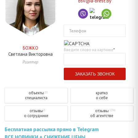
bsv@a-brest.by
Телефон
БОЖКО
Введите слово на картинке
*
Светлана
Викторовна
Риэлтер
объекты
кратко
13
специалиста
о себе
отзывы
отзывы
0
1296
о сотруднике
об агентстве
Бесплатная рассылка прямо в Telegram
ВСЕ НОВИНКИ + СНИЖЕНИЕ ЦЕНЫ