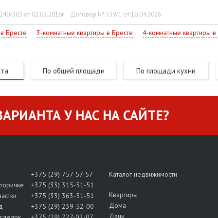
40/303 от 02.02.2016г.
Договор № 539/1 от 10.04.2026
 в Бресте
3-комнатные квартиры в Бресте
4-комнатные квартиры в
кта
По общей площади
По площади кухни
АРИАНТА У НАС НА САЙТЕ?
+375 (29) 757-57-57
Каталог недвижимости
вторичке
+375 (33) 315-51-51
Квартиры
частки
+375 (33) 363-51-51
Дома
д
+375 (29) 239-52-00
Дачи
сделок
+375 (29) 727-02-07