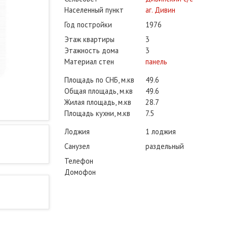
Населенный пункт
аг. Дивин
Год постройки
1976
Этаж квартиры
3
Этажность дома
3
Материал стен
панель
Площадь по СНБ, м.кв
49.6
Общая площадь, м.кв
49.6
Жилая площадь, м.кв
28.7
Площадь кухни, м.кв
7.5
Лоджия
1 лоджия
Санузел
раздельный
Телефон
Домофон