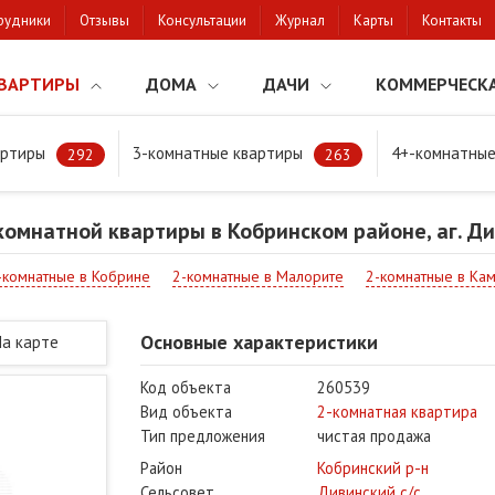
рудники
Отзывы
Консультации
Журнал
Карты
Контакты
ВАРТИРЫ
ДОМА
ДАЧИ
КОММЕРЧЕСК
артиры
3-комнатные квартиры
4+-комнатные
мнатной квартиры в Кобринском районе, аг. Дивин
292
263
омнатной квартиры в Кобринском районе, аг. Д
-комнатные в Кобрине
2-комнатные в Малорите
2-комнатные в Ка
Основные характеристики
На карте
Код объекта
260539
Вид объекта
2-комнатная квартира
Тип предложения
чистая продажа
Район
Кобринский р-н
Сельсовет
Дивинский с/с