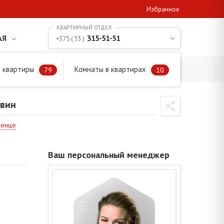
Избранное
АЯ
315-51-51
+375 ( 33 )
 квартиры
Комнаты в квартирах
79
10
ивин
менце
Ваш персональный менеджер