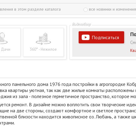
вления в этом разделе каталога
все новинки и изменения
По
Подписаться
См
- Дачи
360° - Нежилое
Кв
ного панельного дома 1976 года постройки в агрогородке Кобр
вка квартиры уютная, так как две жилые комнаты расположены на
джия из зала - полезное герметичное пространство, которое мо
уется ремонт. В дизайне можно воплотить свои творческие иде
ящие на две стороны, создают комфортное и светлое пространст
твенной близости находится живописное оз. Любань, а также шк
нтрами.