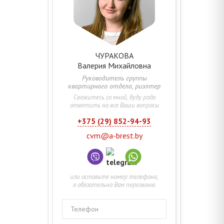
ЧУРАКОВА
Валерия
Михайловна
Руководитель группы
квартирного отдела, риэлтер
Свяжитесь со мной, буду рада
ответить на все Ваши вопросы
+375 (29) 852-94-93
cvm@a-brest.by
или оставьте номер телефона,
я обязательно Вам перезвоню
Телефон