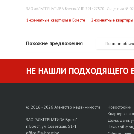
ЗАО «АЛЬТЕРНАТИВА Брест». УНП 291427570
Лицензия № 022
1-комнатные квартиры в Бресте
2-комнатные квартиры
Похожие предложения
По цене объе
НЕ НАШЛИ ПОДХОДЯЩЕГО В
© 2016 - 2026 Агентство недвижимости
Новостройки
Квартиры на 
ЗАО "АЛЬТЕРНАТИВА Брест"
Дома, дачи, у
г. Брест, ул. Советская, 51-1
Нежилой фон
office@a-brest.by
Оформление 