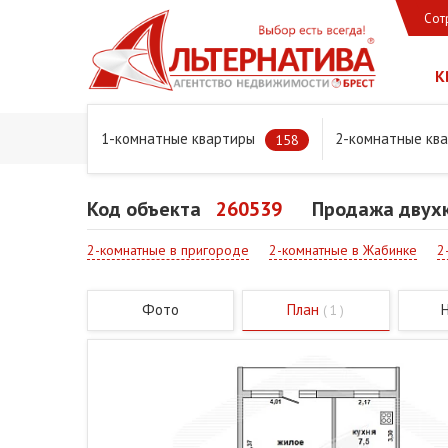
Сот
К
1-комнатные квартиры
2-комнатные кв
Главная
Предложения
Квартиры
Продажа двухко
158
Код объекта
260539
Продажа двухк
2-комнатные в пригороде
2-комнатные в Жабинке
2
Фото
План
( 1 )