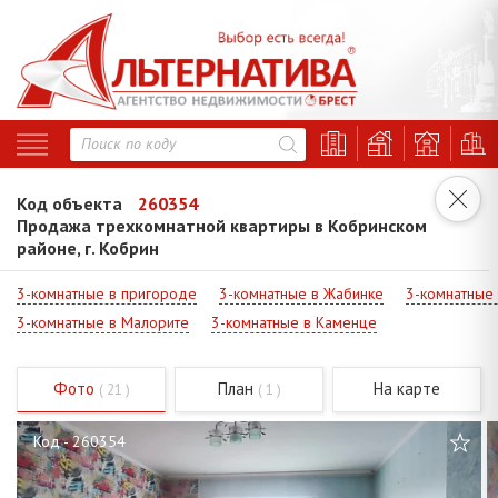
Код объекта
260354
Продажа трехкомнатной квартиры в Кобринском
районе, г. Кобрин
3-комнатные в пригороде
3-комнатные в Жабинке
3-комнатные
3-комнатные в Малорите
3-комнатные в Каменце
Фото
План
На карте
( 21 )
( 1 )
Код - 260354