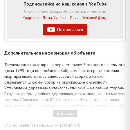
Подписывайся на наш канал в YouTube
Смотри видеообзоры объектов недвижимости!
Квартиры
Дома. Участки
Дачи
Нежилой фонд
Подписаться
Дополнительная информация об объекте
Трехкомнатная квартира на верхнем этаже 5-этажного панельного
дома 1999 года постройки в г. Кобрине. Плюсом расположения
квартиры является отсутствие соседей сверху, а из окон
открывается широкий обзор на окружающие окрестности.
Установлены деревянные стеклопакеты, окна – на разные стороны.
Входная дверь - двойная деревянная, межкомнатные – из массива
дерева. Общая площадь 84,9 кв.м, жилая 45,9 кв.м. Планировка
квартиры удобная, размещение жилых комнат выполнено по двум
сторонам дома, а кухня 8,9 кв.м. с застекленной лоджией
читать далее
находится между ними, раздельный санузел и большая прихожая.
Имеется подвальное помещение.
ЗАО «АЛЬТЕРНАТИВА Брест». УНП 291427570