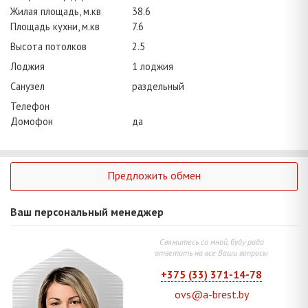
Жилая площадь, м.кв
38.6
Площадь кухни, м.кв
7.6
Высота потолков
2.5
Лоджия
1 лоджия
Санузел
раздельный
Телефон
Домофон
да
Предложить обмен
Ваш персональный менеджер
Свяжитесь со мной, буду рада
ответить на все Ваши вопросы
+375 (33) 371-14-78
ovs@a-brest.by