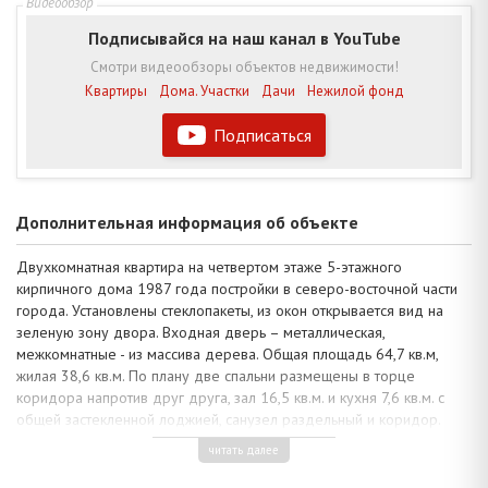
Подписывайся на наш канал в YouTube
Смотри видеообзоры объектов недвижимости!
Квартиры
Дома. Участки
Дачи
Нежилой фонд
Подписаться
Дополнительная информация об объекте
Двухкомнатная квартира на четвертом этаже 5-этажного
кирпичного дома 1987 года постройки в северо-восточной части
города. Установлены стеклопакеты, из окон открывается вид на
зеленую зону двора. Входная дверь – металлическая,
межкомнатные - из массива дерева. Общая площадь 64,7 кв.м,
жилая 38,6 кв.м. По плану две спальни размещены в торце
коридора напротив друг друга, зал 16,5 кв.м. и кухня 7,6 кв.м. с
общей застекленной лоджией, санузел раздельный и коридор.
Имеется подвальное помещение.
читать далее
Квартира в аккуратном жилом состоянии: натяжные глянцевые и