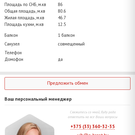
Площадь по СНБ, м.кв
86
Общая площадь, м.кв
80.6
Жилая площадь, м.кв
46.7
Площадь кухни, м.кв
12.5
Балкон
1 балкон
Санузел
совмещенный
Телефон
Домофон
да
Предложить обмен
Ваш персональный менеджер
Свяжитесь со мной, буду рада
ответить на все Ваши вопросы
+375 (33) 360-32-35