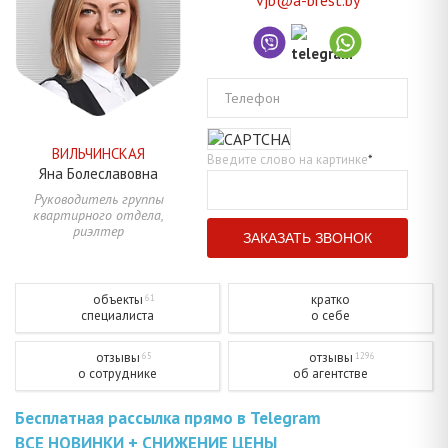
vjb@a-brest.by
Телефон
ВИЛЬЧИНСКАЯ
Введите слово на картинке
*
Яна
Болеславовна
Руководитель группы
квартирного отдела,
риэлтер
объекты
кратко
61
специалиста
о себе
отзывы
отзывы
65
1296
о сотруднике
об агентстве
Бесплатная рассылка прямо в Telegram
ВСЕ НОВИНКИ + СНИЖЕНИЕ ЦЕНЫ