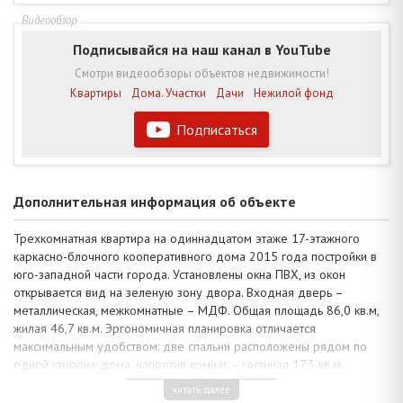
Подписывайся на наш канал в YouTube
Смотри видеообзоры объектов недвижимости!
Квартиры
Дома. Участки
Дачи
Нежилой фонд
Подписаться
Дополнительная информация об объекте
Трехкомнатная квартира на одиннадцатом этаже 17-этажного
каркасно-блочного кооперативного дома 2015 года постройки в
юго-западной части города. Установлены окна ПВХ, из окон
открывается вид на зеленую зону двора. Входная дверь –
металлическая, межкомнатные – МДФ. Общая площадь 86,0 кв.м,
жилая 46,7 кв.м. Эргономичная планировка отличается
максимальным удобством: две спальни расположены рядом по
одной стороне дома, напротив комнат – гостиная 17,3 кв.м.
объединена с кухней 12,5 кв.м, - есть выход на общий
читать далее
застекленный балкон, санузел совмещенный и коридор.