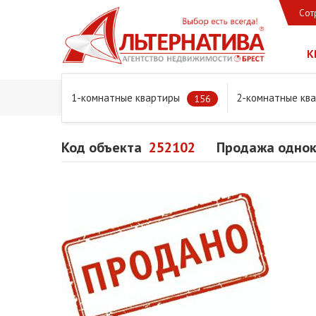
Сот
К
1-комнатные квартиры
2-комнатные кв
Главная
Предложения
Квартиры
Продажа одноко
156
Код объекта
252102
Продажа одноко