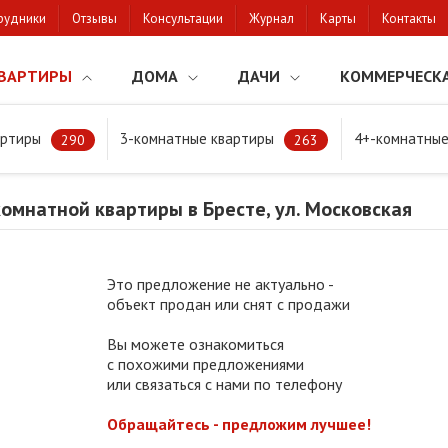
рудники
Отзывы
Консультации
Журнал
Карты
Контакты
ВАРТИРЫ
ДОМА
ДАЧИ
КОММЕРЧЕСК
артиры
3-комнатные квартиры
4+-комнатные
мнатной квартиры в Бресте, ул. Московская
290
263
мнатной квартиры в Бресте, ул. Московская
Это предложение не актуально -
объект продан или снят с продажи
Вы можете ознакомиться
с похожими предложениями
или связаться с нами по телефону
Обращайтесь - предложим лучшее!