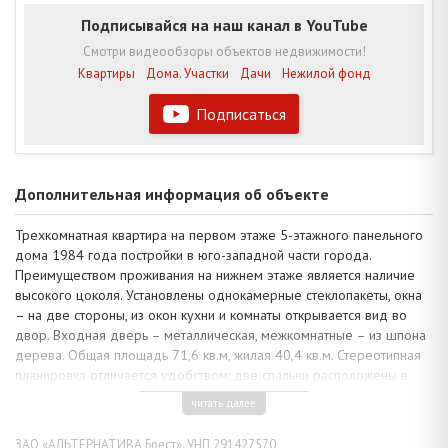
Подписывайся на наш канал в YouTube
Смотри видеообзоры объектов недвижимости!
Квартиры
Дома. Участки
Дачи
Нежилой фонд
Подписаться
Дополнительная информация об объекте
Трехкомнатная квартира на первом этаже 5-этажного панельного
дома 1984 года постройки в юго-западной части города.
Преимуществом проживания на нижнем этаже является наличие
высокого цоколя. Установлены однокамерные стеклопакеты, окна
– на две стороны, из окон кухни и комнаты открывается вид во
двор. Входная дверь – металлическая, межкомнатные – из шпона
дерева. Общая площадь 71,6 кв.м, жилая 40,4 кв.м. Стереотипная
планировка отличается удобством: две спальни расположены в
торце коридора напротив друг друга, - имеется выход на
читать далее
застекленные лоджии, зал 17,2 кв.м, кухня 9,7 кв.м, санузел
раздельный и коридор.
ЗАО «АЛЬТЕРНАТИВА Брест». УНП 291427570