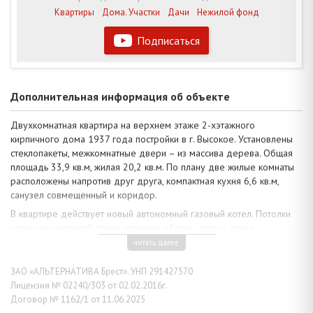
Квартиры
Дома. Участки
Дачи
Нежилой фонд
Подписаться
Дополнительная информация об объекте
Двухкомнатная квартира на верхнем этаже 2-хэтажного
кирпичного дома 1937 года постройки в г. Высокое. Установлены
стеклопакеты, межкомнатные двери – из массива дерева. Общая
площадь 33,9 кв.м, жилая 20,2 кв.м. По плану две жилые комнаты
расположены напротив друг друга, компактная кухня 6,6 кв.м,
санузел совмещенный и коридор.
В квартире действует новый автономный газовый котел. Потолки
окрашены краской, стены оклеены обоями, полы - доска
окрашенная, в кухне – линолеум. Заменена сантехника. Квартира
читать далее
обставлена мебелью с учетом индивидуальных параметров и
функционала: кухонный и спальный гарнитуры, мебельная стенка,
ЗАО «АЛЬТЕРНАТИВА Брест». УНП 291427570
мягкий уголок. Телефонизация. В городе сохранились
Лицензия № 02240/303 от 02.02.2016г.
многочисленные памятники и храмы различных эпох: дворцово-
Договор № 1162/1 от 11.06.2025
парковый ансамбль Сапегов-Потоцких, Крестовоздвиженская