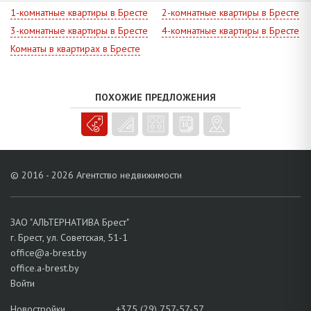
церковь, Барочный Троицкий костел. Действует Высоковский
1-комнатные квартиры в Бресте
2-комнатные квартиры в Бресте
государственный сельскохозяйственный профессионально-
3-комнатные квартиры в Бресте
4-комнатные квартиры в Бресте
технический колледж, имеются Дом культуры, городской рынок,
Комнаты в квартирах в Бресте
ресторан, кафе, магазины. Транспортное сообщение: автобусы,
маршрутки, дизель-поезда до о.п. “Высокое-город” и “Высоко-
Литовск” (от ж/д станции до центра города - автобус №1).
ПОХОЖИЕ ПРЕДЛОЖЕНИЯ
Стабильное предложение, - звоните!
© 2016 - 2026 Агентство недвижимости
ЗАО "АЛЬТЕРНАТИВА Брест"
г. Брест, ул. Советская, 51-1
office@a-brest.by
office.a-brest.by
Войти
Новостройки
+375 (29) 757-57-57