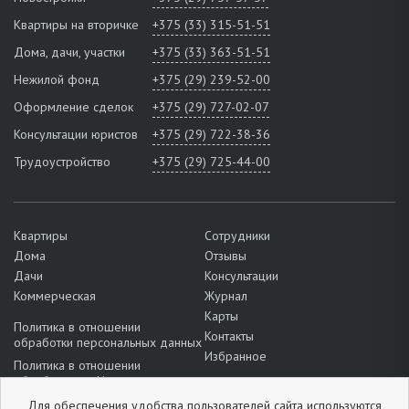
Квартиры на вторичке
+375 (33) 315-51-51
Дома, дачи, участки
+375 (33) 363-51-51
Нежилой фонд
+375 (29) 239-52-00
Оформление сделок
+375 (29) 727-02-07
Консультации юристов
+375 (29) 722-38-36
Трудоустройство
+375 (29) 725-44-00
Квартиры
Сотрудники
Дома
Отзывы
Дачи
Консультации
Коммерческая
Журнал
Карты
Политика в отношении
Контакты
обработки персональных данных
Избранное
Политика в отношении
обработки cookie
Подробнее о настройках файлов
Для обеспечения удобства пользователей сайта
используются