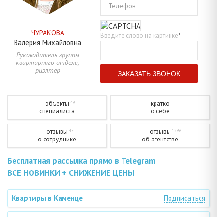
Телефон
ЧУРАКОВА
Введите слово на картинке
*
Валерия
Михайловна
Руководитель группы
квартирного отдела,
риэлтер
объекты
кратко
49
специалиста
о себе
отзывы
отзывы
45
1296
о сотруднике
об агентстве
Бесплатная рассылка прямо в Telegram
ВСЕ НОВИНКИ + СНИЖЕНИЕ ЦЕНЫ
Квартиры в Каменце
Подписаться