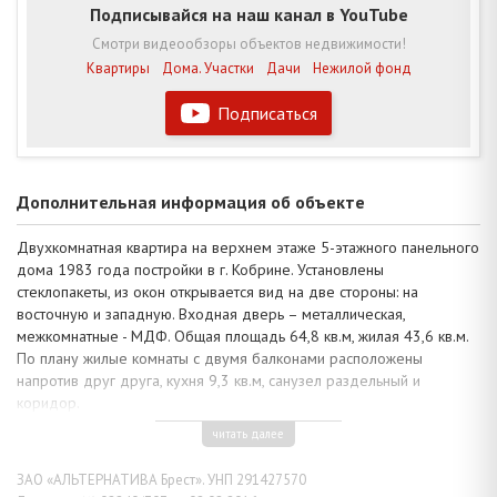
Подписывайся на наш канал в YouTube
Смотри видеообзоры объектов недвижимости!
Квартиры
Дома. Участки
Дачи
Нежилой фонд
Подписаться
Дополнительная информация об объекте
Двухкомнатная квартира на верхнем этаже 5-этажного панельного
дома 1983 года постройки в г. Кобрине. Установлены
стеклопакеты, из окон открывается вид на две стороны: на
восточную и западную. Входная дверь – металлическая,
межкомнатные - МДФ. Общая площадь 64,8 кв.м, жилая 43,6 кв.м.
По плану жилые комнаты с двумя балконами расположены
напротив друг друга, кухня 9,3 кв.м, санузел раздельный и
коридор.
Квартира с хорошим ремонтом удобно расположена на две
читать далее
стороны дома. Многоуровневый потолок 2,50 м с глянцевым
натяжным полотном и встроенными светильниками – эффектная
ЗАО «АЛЬТЕРНАТИВА Брест». УНП 291427570