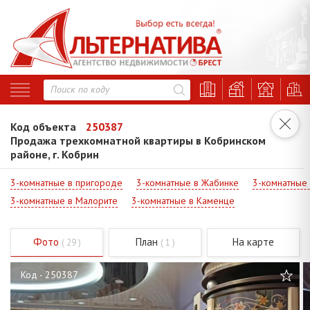
Код объекта
250387
Продажа трехкомнатной квартиры в Кобринском
районе, г. Кобрин
3-комнатные в пригороде
3-комнатные в Жабинке
3-комнатные
3-комнатные в Малорите
3-комнатные в Каменце
Фото
План
На карте
( 29 )
( 1 )
Код - 250387