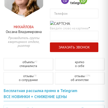
Телефон
МИХАЙЛОВА
Введите слово на картинке
*
Оксана
Владимировна
Руководитель группы
квартирного отдела,
риэлтер
объекты
кратко
42
специалиста
о себе
отзывы
отзывы
30
1296
о сотруднике
об агентстве
Бесплатная рассылка прямо в Telegram
ВСЕ НОВИНКИ + СНИЖЕНИЕ ЦЕНЫ