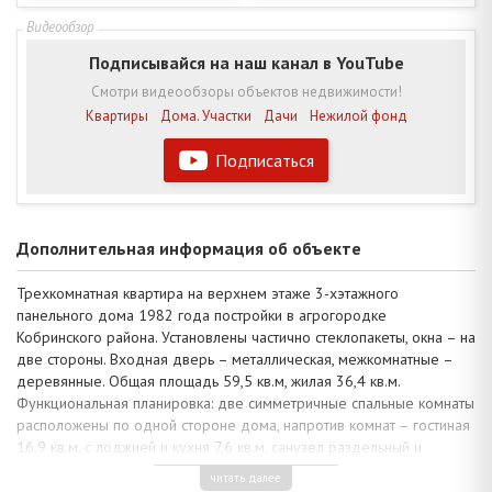
Подписывайся на наш канал в YouTube
Смотри видеообзоры объектов недвижимости!
Квартиры
Дома. Участки
Дачи
Нежилой фонд
Подписаться
Дополнительная информация об объекте
Трехкомнатная квартира на верхнем этаже 3-хэтажного
панельного дома 1982 года постройки в агрогородке
Кобринского района. Установлены частично стеклопакеты, окна – на
две стороны. Входная дверь – металлическая, межкомнатные –
деревянные. Общая площадь 59,5 кв.м, жилая 36,4 кв.м.
Функциональная планировка: две симметричные спальные комнаты
расположены по одной стороне дома, напротив комнат – гостиная
16,9 кв.м. с лоджией и кухня 7,6 кв.м, санузел раздельный и
коридор. Имеется подвальное помещение.
читать далее