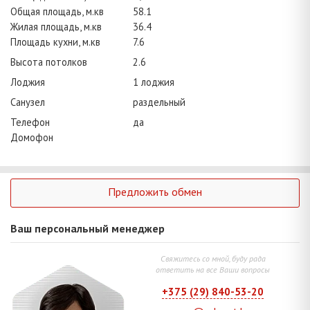
Общая площадь, м.кв
58.1
Жилая площадь, м.кв
36.4
Площадь кухни, м.кв
7.6
Высота потолков
2.6
Лоджия
1 лоджия
Санузел
раздельный
Телефон
да
Домофон
Предложить обмен
Ваш персональный менеджер
Свяжитесь со мной, буду рада
ответить на все Ваши вопросы
+375 (29) 840-53-20