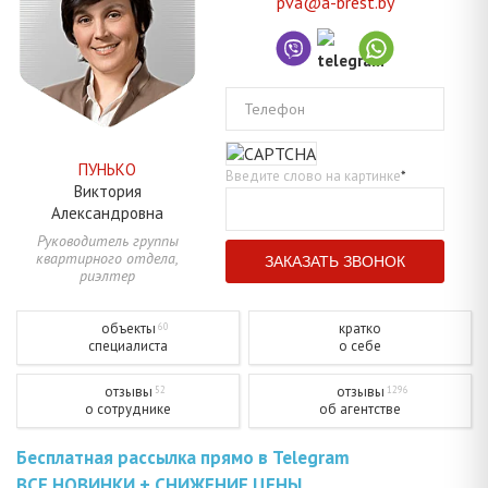
pva@a-brest.by
Телефон
ПУНЬКО
Введите слово на картинке
*
Виктория
Александровна
Руководитель группы
квартирного отдела,
риэлтер
объекты
кратко
60
специалиста
о себе
отзывы
отзывы
52
1296
о сотруднике
об агентстве
Бесплатная рассылка прямо в Telegram
ВСЕ НОВИНКИ + СНИЖЕНИЕ ЦЕНЫ