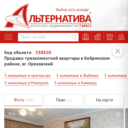
Код объекта
250310
Продажа трехкомнатной квартиры в Кобринском
районе, аг. Ореховский
3-комнатные в пригороде
3-комнатные в Жабинке
3-комнатные
3-комнатные в Малорите
3-комнатные в Каменце
Фото
План
На карте
( 24 )
( 1 )
Код - 250310