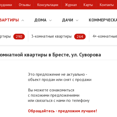
рудники
Отзывы
Консультации
Журнал
Карты
Контакты
ВАРТИРЫ
ДОМА
ДАЧИ
КОММЕРЧЕСК
артиры
3-комнатные квартиры
4+-комнатные
натной квартиры в Бресте, ул. Суворова
290
264
мнатной квартиры в Бресте, ул. Суворова
Это предложение не актуально -
объект продан или снят с продажи
Вы можете ознакомиться
с похожими предложениями
или связаться с нами по телефону
Обращайтесь - предложим лучшее!