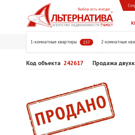
Сот
К
1-комнатные квартиры
2-комнатные кв
Главная
Предложения
Квартиры
Продажа двухком
157
Код объекта
242617
Продажа двухко