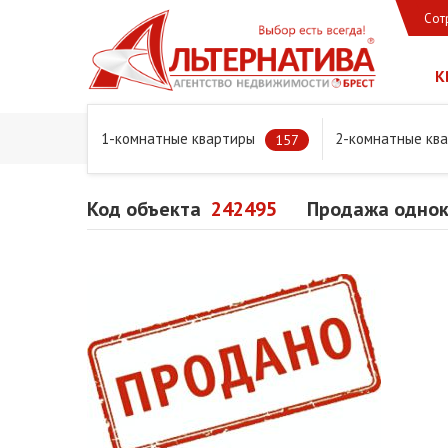
Сот
К
1-комнатные квартиры
2-комнатные кв
Главная
Предложения
Квартиры
Продажа одноко
157
Код объекта
242495
Продажа однок