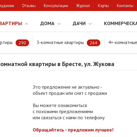
рудники
Отзывы
Консультации
Журнал
Карты
Контакты
ВАРТИРЫ
ДОМА
ДАЧИ
КОММЕРЧЕСК
артиры
3-комнатные квартиры
4+-комнатные
мнатной квартиры в Бресте, ул. Жукова
290
264
омнатной квартиры в Бресте, ул. Жукова
Это предложение не актуально -
объект продан или снят с продажи
Вы можете ознакомиться
с похожими предложениями
или связаться с нами по телефону
Обращайтесь - предложим лучшее!