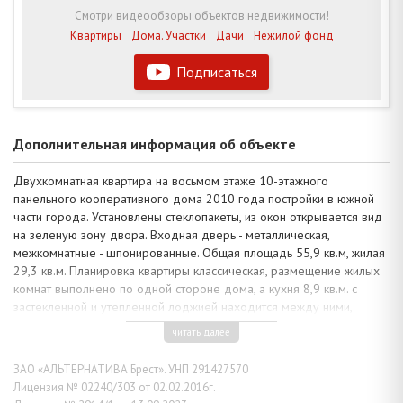
Смотри видеообзоры объектов недвижимости!
Квартиры
Дома. Участки
Дачи
Нежилой фонд
Подписаться
Дополнительная информация об объекте
Двухкомнатная квартира на восьмом этаже 10-этажного
панельного кооперативного дома 2010 года постройки в южной
части города. Установлены стеклопакеты, из окон открывается вид
на зеленую зону двора. Входная дверь - металлическая,
межкомнатные - шпонированные. Общая площадь 55,9 кв.м, жилая
29,3 кв.м. Планировка квартиры классическая, размещение жилых
комнат выполнено по одной стороне дома, а кухня 8,9 кв.м. с
застекленной и утепленной лоджией находится между ними,
раздельный санузел и коридор.
читать далее
Дизайн интерьера в современном классическом стиле, в квартире
создана атмосфера уюта. Произведен ремонт с использованием
ЗАО «АЛЬТЕРНАТИВА Брест». УНП 291427570
материалов хорошего качества: натяжные потолки оснащены
Лицензия № 02240/303 от 02.02.2016г.
точечной системой освещения, в кухне – окрашенные, полы –