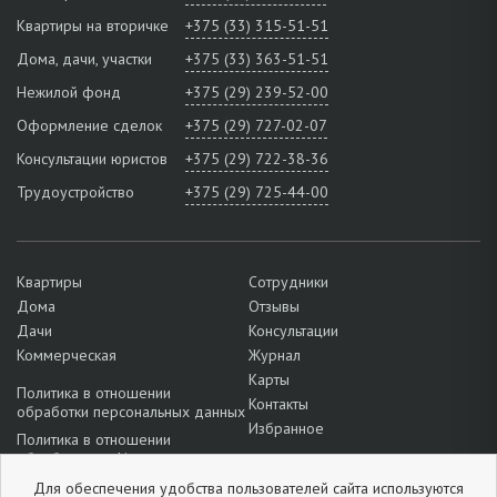
Квартиры на вторичке
+375 (33) 315-51-51
Дома, дачи, участки
+375 (33) 363-51-51
Нежилой фонд
+375 (29) 239-52-00
Оформление сделок
+375 (29) 727-02-07
Консультации юристов
+375 (29) 722-38-36
Трудоустройство
+375 (29) 725-44-00
Квартиры
Сотрудники
Дома
Отзывы
Дачи
Консультации
Коммерческая
Журнал
Карты
Политика в отношении
Контакты
обработки персональных данных
Избранное
Политика в отношении
обработки cookie
Подробнее о настройках файлов
Для обеспечения удобства пользователей сайта
используются