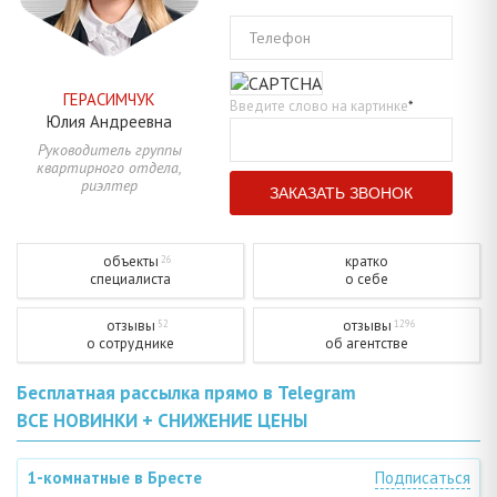
Телефон
ГЕРАСИМЧУК
Введите слово на картинке
*
Юлия
Андреевна
Руководитель группы
квартирного отдела,
риэлтер
объекты
кратко
26
специалиста
о себе
отзывы
отзывы
52
1296
о сотруднике
об агентстве
Бесплатная рассылка прямо в Telegram
ВСЕ НОВИНКИ + СНИЖЕНИЕ ЦЕНЫ
1-комнатные в Бресте
Подписаться