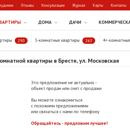
рудники
Отзывы
Консультации
Журнал
Карты
Контакты
ВАРТИРЫ
ДОМА
ДАЧИ
КОММЕРЧЕСК
артиры
3-комнатные квартиры
4+-комнатные
натной квартиры в Бресте, ул. Московская
290
263
мнатной квартиры в Бресте, ул. Московская
Это предложение не актуально -
объект продан или снят с продажи
Вы можете ознакомиться
с похожими предложениями
или связаться с нами по телефону
Обращайтесь - предложим лучшее!