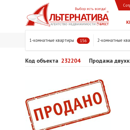
Сот
К
1-комнатные квартиры
2-комнатные кв
Главная
Предложения
Квартиры
Продажа двухком
156
Код объекта
232204
Продажа двухко