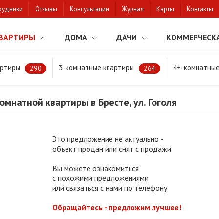
рудники
Отзывы
Консультации
Журнал
Карты
Контакты
ВАРТИРЫ
ДОМА
ДАЧИ
КОММЕРЧЕСК
артиры
3-комнатные квартиры
4+-комнатные
натной квартиры в Бресте, ул. Гоголя
290
264
мнатной квартиры в Бресте, ул. Гоголя
Это предложение не актуально -
объект продан или снят с продажи
Вы можете ознакомиться
с похожими предложениями
или связаться с нами по телефону
Обращайтесь - предложим лучшее!