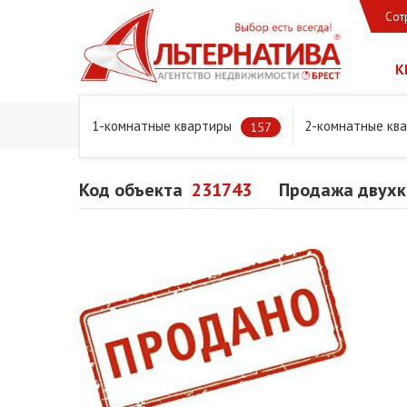
Сот
К
1-комнатные квартиры
2-комнатные кв
Главная
Предложения
Квартиры
Продажа двухком
157
Код объекта
231743
Продажа двухко