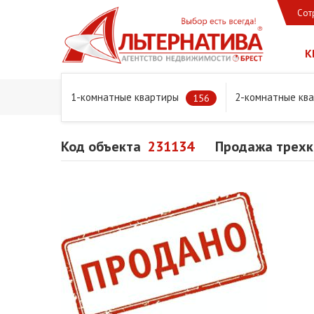
Сот
К
1-комнатные квартиры
2-комнатные кв
Главная
Предложения
Квартиры
Продажа трехком
156
Код объекта
231134
Продажа трехко