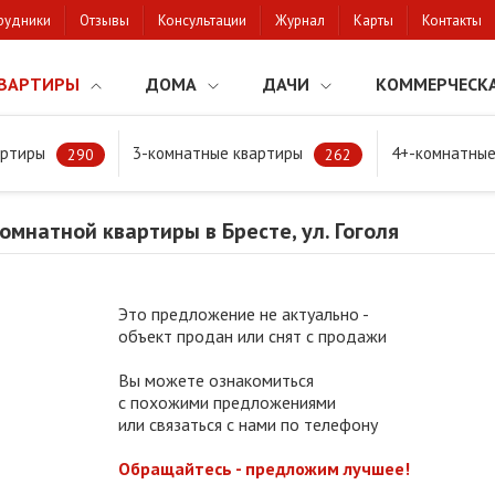
рудники
Отзывы
Консультации
Журнал
Карты
Контакты
ВАРТИРЫ
ДОМА
ДАЧИ
КОММЕРЧЕСК
артиры
3-комнатные квартиры
4+-комнатные
натной квартиры в Бресте, ул. Гоголя
290
262
мнатной квартиры в Бресте, ул. Гоголя
Это предложение не актуально -
объект продан или снят с продажи
Вы можете ознакомиться
с похожими предложениями
или связаться с нами по телефону
Обращайтесь - предложим лучшее!