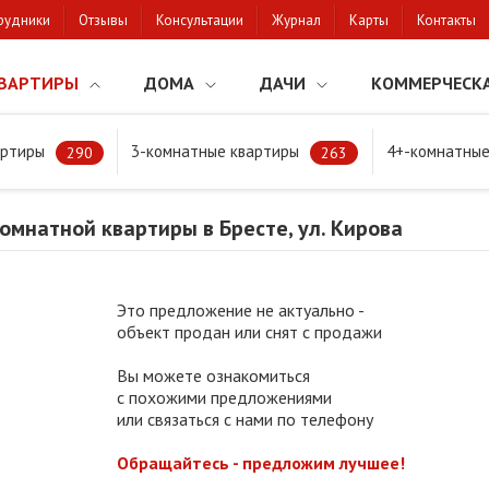
рудники
Отзывы
Консультации
Журнал
Карты
Контакты
ВАРТИРЫ
ДОМА
ДАЧИ
КОММЕРЧЕСК
артиры
3-комнатные квартиры
4+-комнатные
натной квартиры в Бресте, ул. Кирова
290
263
мнатной квартиры в Бресте, ул. Кирова
Это предложение не актуально -
объект продан или снят с продажи
Вы можете ознакомиться
с похожими предложениями
или связаться с нами по телефону
Обращайтесь - предложим лучшее!