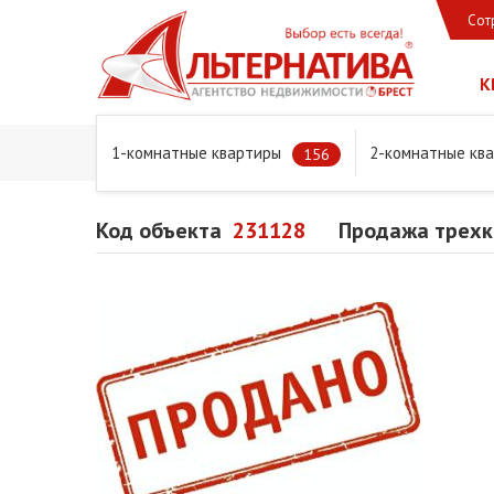
Сот
К
1-комнатные квартиры
2-комнатные кв
Главная
Предложения
Квартиры
Продажа трехком
156
Код объекта
231128
Продажа трехко