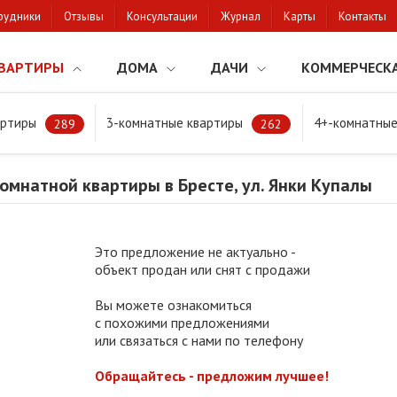
рудники
Отзывы
Консультации
Журнал
Карты
Контакты
ВАРТИРЫ
ДОМА
ДАЧИ
КОММЕРЧЕСК
артиры
3-комнатные квартиры
4+-комнатные
натной квартиры в Бресте, ул. Янки Купалы
289
262
мнатной квартиры в Бресте, ул. Янки Купалы
Это предложение не актуально -
объект продан или снят с продажи
Вы можете ознакомиться
с похожими предложениями
или связаться с нами по телефону
Обращайтесь - предложим лучшее!