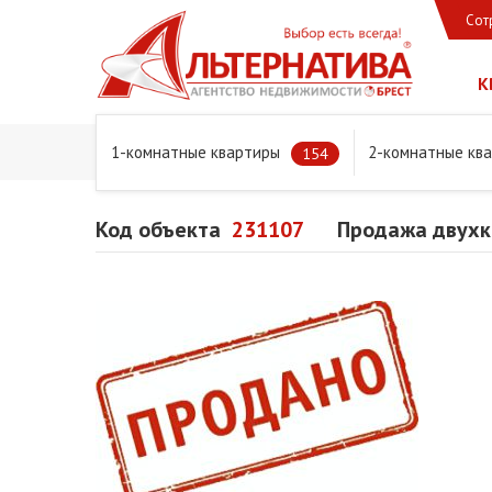
Сот
К
1-комнатные квартиры
2-комнатные кв
Главная
Предложения
Квартиры
Продажа двухком
154
Код объекта
231107
Продажа двухко