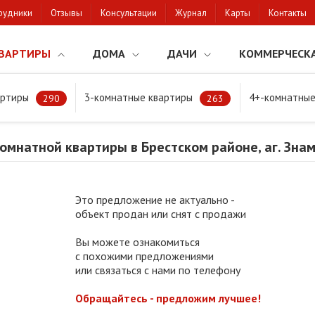
рудники
Отзывы
Консультации
Журнал
Карты
Контакты
ВАРТИРЫ
ДОМА
ДАЧИ
КОММЕРЧЕСК
артиры
3-комнатные квартиры
4+-комнатные
натной квартиры в Брестском районе, аг. Знаменка
290
263
мнатной квартиры в Брестском районе, аг. Зна
Это предложение не актуально -
объект продан или снят с продажи
Вы можете ознакомиться
с похожими предложениями
или связаться с нами по телефону
Обращайтесь - предложим лучшее!