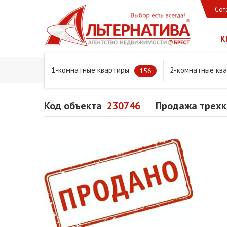
Сот
К
1-комнатные квартиры
2-комнатные кв
Главная
Предложения
Квартиры
Продажа трехком
156
Код объекта
230746
Продажа трехко