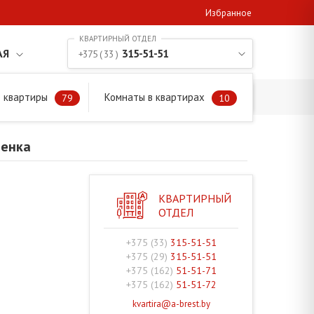
Избранное
АЯ
315-51-51
+375 ( 33 )
 квартиры
Комнаты в квартирах
79
10
менка
КВАРТИРНЫЙ
ОТДЕЛ
+375 (33)
315-51-51
+375 (29)
315-51-51
+375 (162)
51-51-71
+375 (162)
51-51-72
kvartira@a-brest.by