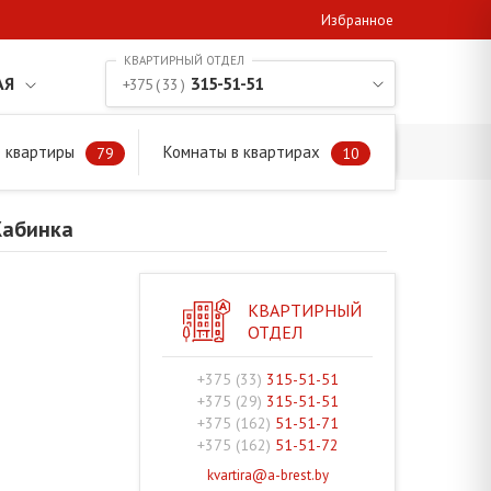
Избранное
АЯ
315-51-51
+375 ( 33 )
 квартиры
Комнаты в квартирах
79
10
Жабинка
КВАРТИРНЫЙ
ОТДЕЛ
+375 (33)
315-51-51
+375 (29)
315-51-51
+375 (162)
51-51-71
+375 (162)
51-51-72
kvartira@a-brest.by