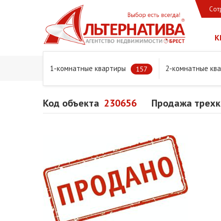
Сот
К
1-комнатные квартиры
2-комнатные кв
Главная
Предложения
Квартиры
Продажа трехко
157
Код объекта
230656
Продажа трехк