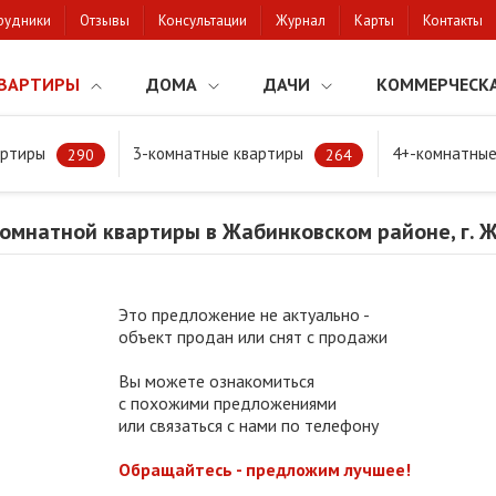
рудники
Отзывы
Консультации
Журнал
Карты
Контакты
ВАРТИРЫ
ДОМА
ДАЧИ
КОММЕРЧЕСК
артиры
3-комнатные квартиры
4+-комнатные
мнатной квартиры в Жабинковском районе, г. Жабинка
290
264
омнатной квартиры в Жабинковском районе, г. 
Это предложение не актуально -
объект продан или снят с продажи
Вы можете ознакомиться
с похожими предложениями
или связаться с нами по телефону
Обращайтесь - предложим лучшее!